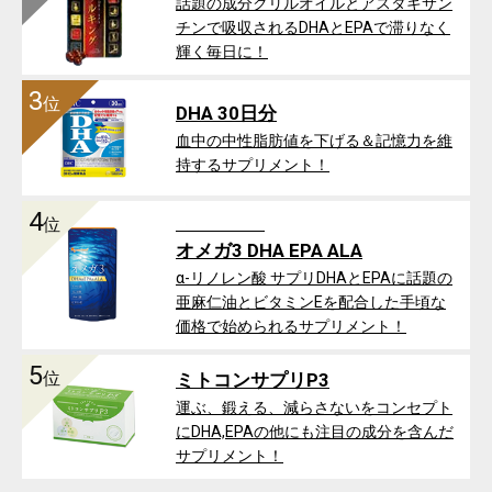
話題の成分クリルオイルとアスタキサン
チンで吸収されるDHAとEPAで滞りなく
輝く毎日に！
3
位
DHA 30日分
血中の中性脂肪値を下げる＆記憶力を維
持するサプリメント！
4
位
オメガ3 DHA EPA ALA
α-リノレン酸 サプリDHAとEPAに話題の
亜麻仁油とビタミンEを配合した手頃な
価格で始められるサプリメント！
5
位
ミトコンサプリP3
運ぶ、鍛える、減らさないをコンセプト
にDHA,EPAの他にも注目の成分を含んだ
サプリメント！