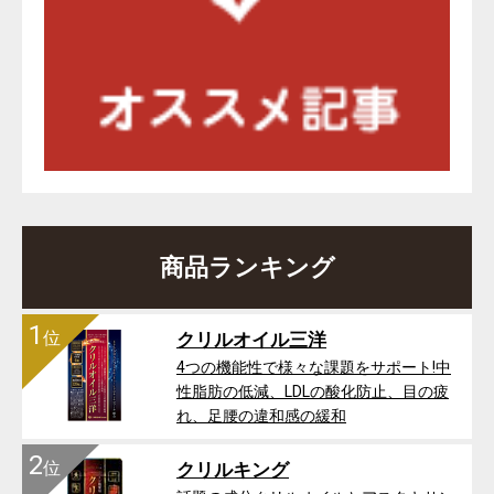
商品ランキング
1
位
クリルオイル三洋
4つの機能性で様々な課題をサポート!中
性脂肪の低減、LDLの酸化防止、目の疲
れ、足腰の違和感の緩和
2
位
クリルキング