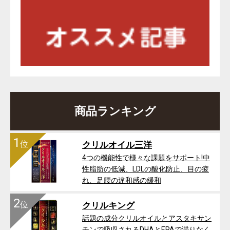
商品ランキング
1
位
クリルオイル三洋
4つの機能性で様々な課題をサポート!中
性脂肪の低減、LDLの酸化防止、目の疲
れ、足腰の違和感の緩和
2
位
クリルキング
話題の成分クリルオイルとアスタキサン
チンで吸収されるDHAとEPAで滞りなく