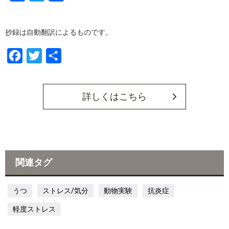
a
w
有
c
i
抄録は自動翻訳によるものです。
e
t
b
t
F
T
共
o
e
a
w
有
o
r
c
i
詳しくはこちら
k
e
t
b
t
o
e
o
r
関連タグ
k
うつ
ストレス/気分
動物実験
抗炎症
軽度ストレス