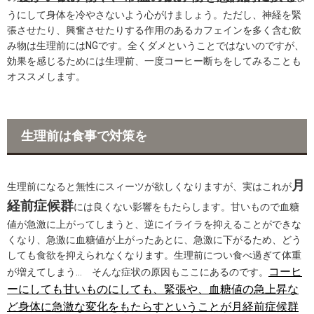
うにして身体を冷やさないよう心がけましょう。ただし、神経を緊
張させたり、興奮させたりする作用のあるカフェインを多く含む飲
み物は生理前にはNGです。全くダメということではないのですが、
効果を感じるためには生理前、一度コーヒー断ちをしてみることも
オススメします。
生理前は食事で対策を
月
生理前になると無性にスィーツが欲しくなりますが、実はこれが
経前症候群
には良くない影響をもたらします。甘いもので血糖
値が急激に上がってしまうと、逆にイライラを抑えることができな
くなり、急激に血糖値が上がったあとに、急激に下がるため、どう
しても食欲を抑えられなくなります。生理前につい食べ過ぎて体重
コーヒ
が増えてしまう… そんな症状の原因もここにあるのです。
ーにしても甘いものにしても、緊張や、血糖値の急上昇な
ど身体に急激な変化をもたらすということが月経前症候群