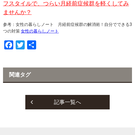
フスタイルで、つらい月経前症候群を軽くしてみ
ませんか？
参考：女性の暮らしノート 月経前症候群の解消術！自分でできる3
つの対策
女性の暮らしノート
F
T
共
a
w
有
c
i
e
t
関連タグ
b
t
o
e
o
r
記事一覧へ
k