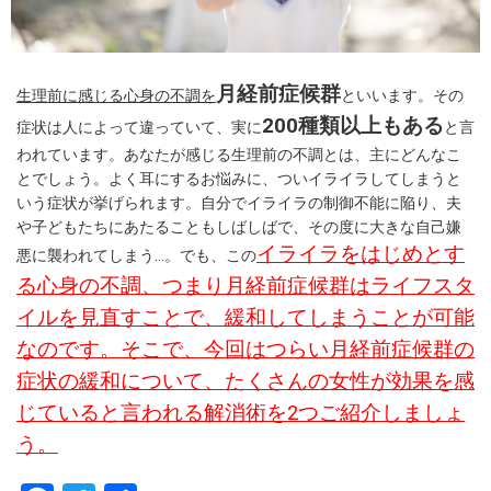
月経前症候群
生理前に感じる心身の不調を
といいます。その
200種類以上もある
症状は人によって違っていて、実に
と言
われています。あなたが感じる生理前の不調とは、主にどんなこ
とでしょう。よく耳にするお悩みに、ついイライラしてしまうと
いう症状が挙げられます。自分でイライラの制御不能に陥り、夫
や子どもたちにあたることもしばしばで、その度に大きな自己嫌
イライラをはじめとす
悪に襲われてしまう…。でも、この
る心身の不調、つまり月経前症候群はライフスタ
イルを見直すことで、緩和してしまうことが可能
なのです。そこで、今回はつらい月経前症候群の
症状の緩和について、たくさんの女性が効果を感
じていると言われる解消術を2つご紹介しましょ
う。