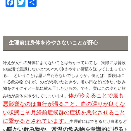
F
T
共
a
w
有
c
i
e
t
b
t
生理前は身体を冷やさないことが肝心
o
e
o
r
冷えが女性の身体によくないことは分かっていても、実際には普段
k
の生活で意識しないとついつい冷えやすい習慣を送ってしまってい
る… ということは思い当たらないでしょうか。例えば、普段口に
する飲み物ですが、のどが渇いたときや、暑い日などは冷たい飲み
物をグイグイと一気に飲み干したいもの。でも、実はこの冷たい飲
体が冷えることで最も
み物が身体を冷やしてしまいます。
悪影響なのは血行が滞ること。血の巡りが良くな
い状態こそ月経前症候群の症状を悪化させること
に繋がるとされています。
生理前にはできるだけ白湯など
暖かい飲み物や、常温の飲み物を意識的に摂る
の
よ