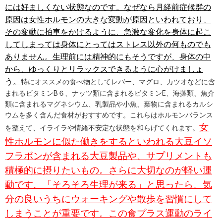
には好ましくない状態なのです。なぜなら月経前症候群の
原因は女性ホルモンの大きな変動が原因といわれており、
その変動に拍車をかけるように、急激な変化を身体に起こ
してしまっては身体にとってはストレス以外の何ものでも
ありません。生理前には精神的にもそうですが、身体の中
から、ゆっくりとリラックスできるように心がけましょ
う。
特にオススメの食べ物としてレバー、マグロ、カツオなどに含
まれるビタミンB６、ナッツ類に含まれるビタミンE、海藻類、魚介
類に含まれるマグネシウム、乳製品や小魚、葉物に含まれるカルシ
ウムを多く含んだ食材がおすすめです。これらはホルモンバランス
女
を整えて、イライラや情緒不安定な状態を和らげてくれます。
性ホルモンに似た働きをするといわれる大豆イソ
フラボンが含まれる大豆製品や、サプリメントも
積極的に摂りたいもの。さらに大切なのが軽い運
動です。「そろそろ生理が来る」と思ったら、気
分の良いうちにウォーキングや散歩を習慣にして
しまうことが重要です。この食プラス運動のライ