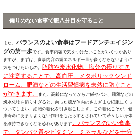
偏りのない食事で腹八分目を守ること
バランスのよい食事はフードアンチエイジン
また、
グの第一歩
です。食事内容で気をつけたいことがいくつかあり
ますが、まずは、食事内容の総エネルギー量が多くならないように
脂肪や炭水化物、塩分の摂りすぎ
気をつけたいもの。
に注意することで、高血圧、メタボリックシンド
ローム、肥満などの生活習慣病を未然に防ぐこと
ができます。
また、高齢になってからご飯やパン、麺類などの
炭水化物を摂りすぎると、余った糖が体内のさまざまな細胞にくっ
ついてしまい、細胞の糖化を引き起こします。この糖化こそが、健
康寿命にあまりよくない作用をもたらすとされていて若々しい身体
。バランスのいい食事
を維持できなくなる恐れがあります
で、タンパク質やビタミン、ミネラルなどを十分