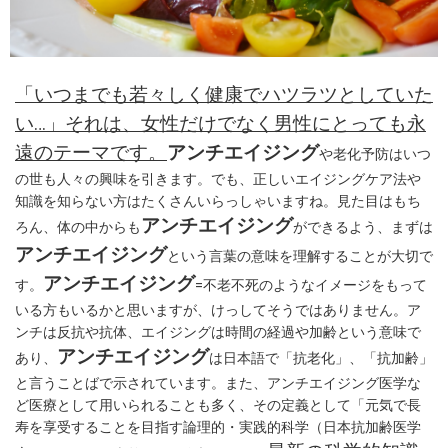
「いつまでも若々しく健康でハツラツとしていた
い…」それは、女性だけでなく男性にとっても永
遠のテーマです。
アンチエイジング
や老化予防はいつ
の世も人々の興味を引きます。でも、正しいエイジングケア法や
知識を知らない方はたくさんいらっしゃいますね。見た目はもち
アンチエイジング
ろん、体の中からも
ができるよう、まずは
アンチエイジング
という言葉の意味を理解することが大切で
アンチエイジング
す。
=不老不死のようなイメージをもって
いる方もいるかと思いますが、けっしてそうではありません。ア
ンチは反抗や抗体、エイジングは時間の経過や加齢という意味で
アンチエイジング
あり、
は日本語で「抗老化」、「抗加齢」
と言うことばで示されています。また、アンチエイジング医学な
ど医療として用いられることも多く、その定義として「元気で長
寿を享受することを目指す論理的・実践的科学（日本抗加齢医学