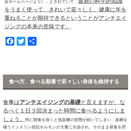
最新の科学的知識
会ホームページより）」とされていて、
をうまく使って、きれいで若々しく、健康に年を
重ねることが期待できるということがアンチエイ
ジングの本来の意味です。
F
T
共
a
w
有
c
i
e
t
b
t
食べ方、食べる順番で若々しい身体を維持する
o
e
o
r
食事は
アンチエイジングの基礎
と言えますが、な
k
るべく１日３回決まった時間に食べるようにしま
しょう。
特に朝食を抜くと低血糖の状態が続いてしまい、血糖を
補うインスリン拮抗ホルモンが大量に分泌され、そのまま昼食を摂