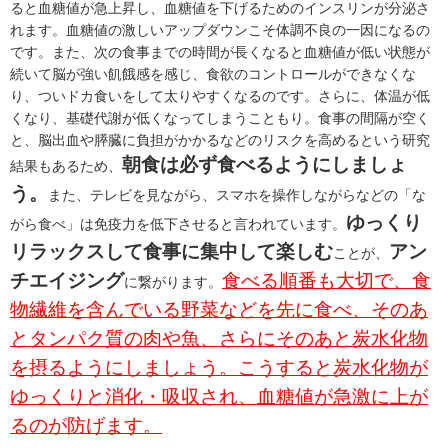
ると血糖値が急上昇し、血糖値を下げるためのインスリンが分泌さ
れます。血糖値の激しいアップダウンこそ体調不良の一因になるの
です。また、次の食事までの時間が長くなると血糖値が低い状態が
続いて脳が強い飢餓感を感じ、食欲のコントロールができなくな
り、ついドカ食いをして太りやすくなるのです。さらに、体温が低
くなり、基礎代謝が低くなってしまうこともり。食事の間隔が空く
と、脳出血や膵臓に負担がかかるなどのリスクを高めるという研究
朝食は必ず食べるようにしましょ
結果もあるため、
う。
また、テレビを見ながら、スマホを操作しながらなどの「な
ゆっくり
がら食べ」は免疫力を低下させると言われています。
リラックスして食事に集中して楽しむ
アン
ことが、
チエイジング
食べる順番も大切で、食
に繋がります。
物繊維を含んでいる野菜などを先に食べ、そのあ
とタンパク質の肉や魚、さらにそのあと炭水化物
を摂るようにしましょう。こうすると炭水化物が
ゆっくりと消化・吸収され、血糖値が急激に上が
るのが防げます。