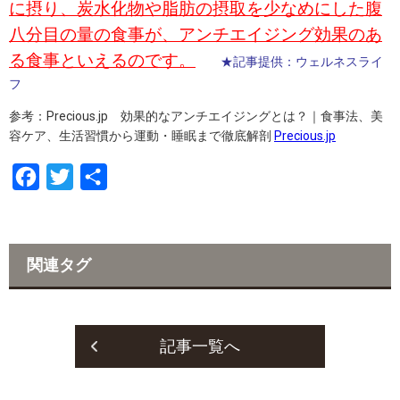
に摂り、炭水化物や脂肪の摂取を少なめにした腹
八分目の量の食事が、アンチエイジング効果のあ
る食事といえるのです。
★記事提供：ウェルネスライ
フ
参考：Precious.jp 効果的なアンチエイジングとは？｜食事法、美
容ケア、生活習慣から運動・睡眠まで徹底解剖
Precious.jp
F
T
共
a
w
有
c
i
e
t
関連タグ
b
t
o
e
o
r
記事一覧へ
k