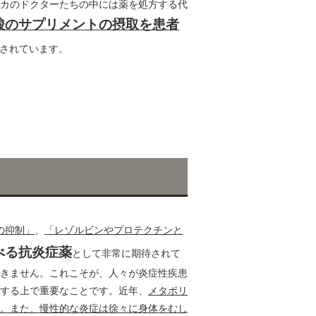
カのドクターたちの中には薬を処方する代
酸のサプリメントの摂取を患者
とされています。
の抑制」
、
「レゾルビンやプロテクチンと
べる抗炎症薬
として非常に期待されて
きません。これこそが、人々が炎症性疾患
する上で重要なことです。近年、
メタボリ
。また、慢性的な炎症は徐々に身体をむし