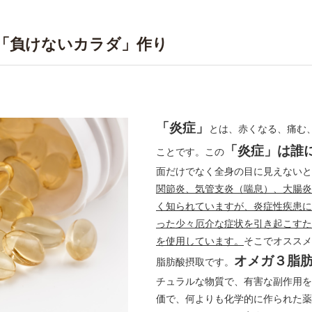
「負けないカラダ」作り
「炎症」
とは、赤くなる、痛む
「炎症」は誰
ことです。この
面だけでなく全身の目に見えないと
関節炎、気管支炎（喘息）、大腸炎
く知られていますが、炎症性疾患に
った少々厄介な症状を引き起こすた
を使用しています。
そこでオススメ
オメガ３脂
脂肪酸摂取です。
チュラルな物質で、有害な副作用を
価で、何よりも化学的に作られた薬