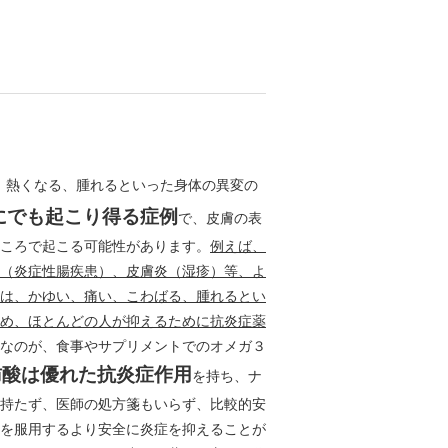
、熱くなる、腫れるといった身体の異変の
にでも起こり得る症例
で、皮膚の表
ころで起こる可能性があります。
例えば、
（炎症性腸疾患）、皮膚炎（湿疹）等、よ
は、かゆい、痛い、こわばる、腫れるとい
め、ほとんどの人が抑えるために抗炎症薬
なのが、食事やサプリメントでのオメガ３
肪酸は優れた抗炎症作用
を持ち、ナ
持たず、医師の処方箋もいらず、比較的安
を服用するより安全に炎症を抑えることが