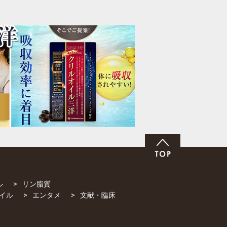
ル
リン脂質
イル
エンタメ
文献・臨床