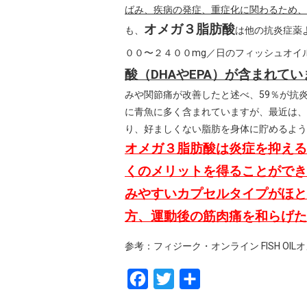
ばみ、疾病の発症、重症化に関わるため、
オメガ３脂肪酸
も、
は他の抗炎症薬
００〜２４００mg／日のフィッシュオイ
酸（DHAやEPA）が含まれて
みや関節痛が改善したと述べ、59％が抗
に青魚に多く含まれていますが、最近は、
り、好ましくない脂肪を身体に貯めるよう
オメガ３脂肪酸は炎症を抑える
くのメリットを得ることができ
みやすいカプセルタイプがほと
方、運動後の筋肉痛を和らげた
参考：フィジーク・オンライン FISH OI
F
T
共
a
w
有