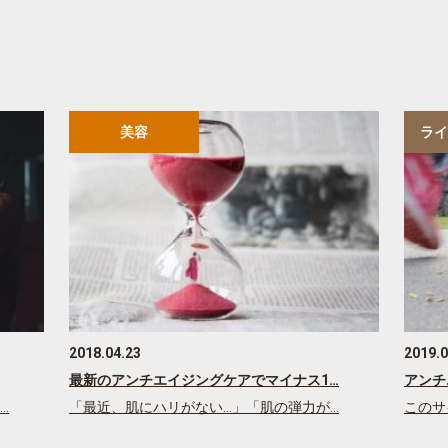
美容
ライ
2018.04.23
2019.0
最新のアンチエイジングケアでマイナス1…
アンチ
…
「最近、肌にハリがない…」「肌の弾力が…
このサ