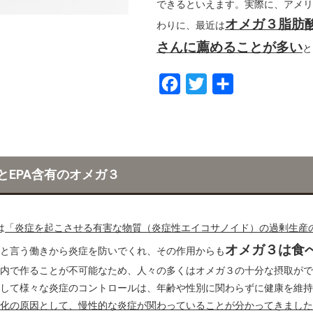
できるといえます。実際に、アメリ
オメガ３脂肪
わりに、最近は
さんに薦めることが多い
F
T
共
a
w
有
c
i
e
t
b
t
とEPA含有のオメガ３
o
e
o
r
は
「炎症を起こさせる有害な物質（炎症性エイコサノイド）の過剰生産
k
オメガ３は食
と言う働きから炎症を防いでくれ、その作用からも
内で作ることが不可能なため、人々の多くはオメガ３の十分な摂取がで
して様々な炎症のコントロールは、年齢や性別に関わらずに健康を維持
化の原因として、慢性的な炎症が関わっていることが分かってきました