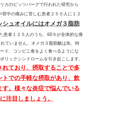
リカのピッツバーグで行われた研究から
や背中の痛みに苦しむ患者２５０人に１２
ッシュオイルにはオメガ３脂肪
た患者１２５人のうち、60％が全体的な痛
されていません。オメガ３脂肪酸は魚、特
ード、コンビニ食をよく食べるようにな
ボリックシンドロームを引き起こします。
されており、摂取することで多
ントでの手軽な摂取があり、飲
ます。様々な炎症で悩んでいる
3に注目しましょう。