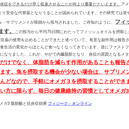
炎症をできるだけ早く収束させることが何より重要だといえます。
アメ
より安全な代替薬となりうることが認められています。その研究では首
フィ
ル・サプリメントが医師から投与されました。ご存知のように、
います。
この投与から平均75日間にわたってフィッシュオイルを摂取し
炎症薬の使用を止めることができたと述べていて、有意な副作用は報告
食生活の変化からほとんど食べなくなってきています。逆にファストフ
になりました。これが、やがて内臓脂肪となり、炎症の原因となるメタ
だけでなく、体脂肪を減らす作用があることも報告
ます。魚を摂取する機会が少ない場合は、サプリメ
んどなので、手軽にオメガ３を摂取することができ
い方に限らず、毎日の健康維持の習慣としてオメガ
Lオメガ3 脂肪酸と抗炎症効果
フィジーク・オンライン