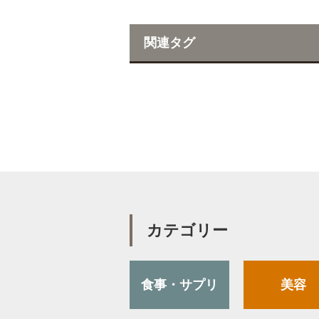
c
i
e
t
関連タグ
b
t
o
e
o
r
k
カテゴリー
食事・サプリ
美容