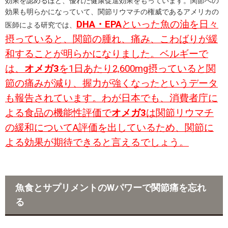
効果を認めるほど、優れた健康促進効果をもっています。関節への
効果も明らかになっていて、関節リウマチの権威であるアメリカの
DHA・EPA
といった魚の油を日々
医師による研究では、
摂っていると、関節の腫れ、痛み、こわばりが緩
和することが明らかになりました。ベルギーで
は、
オメガ3
を1日あたり2,600mg摂っていると関
節の痛みが減り、握力が強くなったというデータ
も報告されています。わが日本でも、消費者庁に
よる食品の機能性評価で
オメガ3
は関節リウマチ
の緩和についてA評価を出しているため、関節に
よる効果が期待できると言えるでしょう。
魚食とサプリメントのWパワーで関節痛を忘れ
る