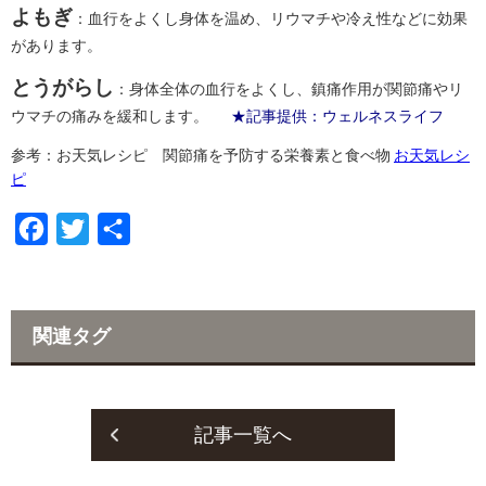
よもぎ
：血行をよくし身体を温め、リウマチや冷え性などに効果
があります。
とうがらし
：身体全体の血行をよくし、鎮痛作用が関節痛やリ
ウマチの痛みを緩和します。
★記事提供：ウェルネスライフ
参考：お天気レシピ 関節痛を予防する栄養素と食べ物
お天気レシ
ピ
F
T
共
a
w
有
c
i
e
t
関連タグ
b
t
o
e
o
r
記事一覧へ
k