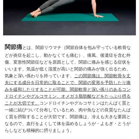
関節痛
とは、関節リウマチ（関節自体を包み守っている軟骨な
どが炎症を起こし、動かなくても痛む）、痛風、後遺症を含む外
傷、変形性関節症などを原因として、関節に痛みを感じる症状を
いいます。気温が低く湿度が高いと関節の痛みが強く出るため、
気象と深い係わりを持っています。
この関節痛は、関節軟骨を丈
夫にする成分を日常的に取ることで、関節の変形を予防したり痛
みを緩和したりすることが可能。関節軟骨と深い係りのあるコン
ドロイチンやグルコサミン、オメガ３脂肪酸などをたっぷり摂る
ことが大切です。
コンドロイチンやグルコサミンはたんぱく質と
一緒に結びついて分布しているため、肉や魚などの良質なたんぱ
く質を摂取することが大切です。関節痛は、冷えも大きな要因と
なるので、血行をよくして体を温めるしょうが・よもぎ・とうが
らしなども積極的に摂りましょう。