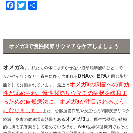
F
T
共
a
w
有
c
i
e
t
b
t
オメガ3で慢性関節リウマチをケアしましょう
o
e
o
r
オメガ3
k
は、私たちの体には欠かせない必須脂肪酸のひとつで、
DHA
EPA
サバやイワシなど、青魚に多く含まれる
や、
と同じ脂肪
オメガ3
の関節への有効
酸として分類されています。最近は
性が認められ、慢性関節リウマチの症状を緩和す
るための自然療法に、
オメガ3
が注目されるよう
になりました。
また、心臓血管疾患や炎症性の関節疾患リスク
オメガ3
軽減、皮膚の健康増進効果もある
は、厚生労働省が積極
的に摂る栄養素として定めているほか、WHO世界保健機関でもその