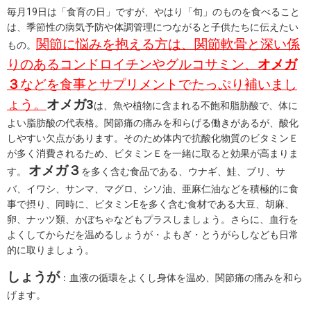
毎月19日は「食育の日」ですが、やはり「旬」のものを食べること
は、季節性の病気予防や体調管理につながると子供たちに伝えたい
関節に悩みを抱える方は、関節軟骨と深い係
もの。
りのあるコンドロイチンやグルコサミン、
オメガ
３
などを食事とサプリメントでたっぷり補いまし
ょう。
オメガ3
は、魚や植物に含まれる不飽和脂肪酸で、体に
よい脂肪酸の代表格。関節痛の痛みを和らげる働きがあるが、酸化
しやすい欠点があります。そのため体内で抗酸化物質のビタミンＥ
が多く消費されるため、ビタミンＥを一緒に取ると効果が高まりま
オメガ３
す。
を多く含む食品である、ウナギ、鮭、ブリ、サ
バ、イワシ、サンマ、マグロ、シソ油、亜麻仁油などを積極的に食
事で摂り、同時に、ビタミンEを多く含む食材である大豆、胡麻、
卵、ナッツ類、かぼちゃなどもプラスしましょう。さらに、血行を
よくしてからだを温めるしょうが・よもぎ・とうがらしなども日常
的に取りましょう。
しょうが
：血液の循環をよくし身体を温め、関節痛の痛みを和ら
げます。