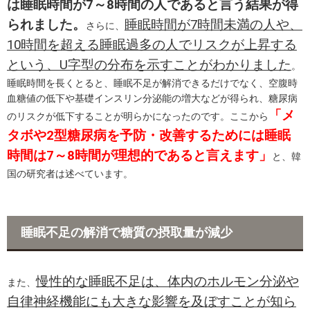
は睡眠時間が7～8時間の人であると言う結果が得
られました。
睡眠時間が7時間未満の人や、
さらに、
10時間を超える睡眠過多の人でリスクが上昇する
という、U字型の分布を示すことがわかりました
。
睡眠時間を長くとると、睡眠不足が解消できるだけでなく、空腹時
血糖値の低下や基礎インスリン分泌能の増大などが得られ、糖尿病
「メ
のリスクが低下することが明らかになったのです。ここから
タボや2型糖尿病を予防・改善するためには睡眠
時間は7～8時間が理想的であると言えます」
と、韓
国の研究者は述べています。
睡眠不足の解消で糖質の摂取量が減少
慢性的な睡眠不足は、体内のホルモン分泌や
また、
自律神経機能にも大きな影響を及ぼすことが知ら