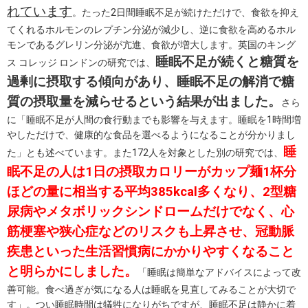
れています
。たった2日間睡眠不足が続けただけで、食欲を抑え
てくれるホルモンのレプチン分泌が減少し、逆に食欲を高めるホル
モンであるグレリン分泌が亢進、食欲が増大します。英国のキング
睡眠不足が続くと糖質を
ス コレッジ ロンドンの研究では、
過剰に摂取する傾向があり、睡眠不足の解消で糖
質の摂取量を減らせるという結果が出ました。
さら
に「睡眠不足が人間の食行動までも影響を与えます。睡眠を1時間増
やしただけで、健康的な食品を選べるようになることが分かりまし
睡
た」とも述べています。また172人を対象とした別の研究では、
眠不足の人は1日の摂取カロリーがカップ麺1杯分
ほどの量に相当する平均385kcal多くなり、2型糖
尿病やメタボリックシンドロームだけでなく、心
筋梗塞や狭心症などのリスクも上昇させ、冠動脈
疾患といった生活習慣病にかかりやすくなること
と明らかにしました。
「睡眠は簡単なアドバイスによって改
善可能。食べ過ぎが気になる人は睡眠を見直してみることが大切で
す」。つい睡眠時間は犠牲になりがちですが、睡眠不足は静かに着