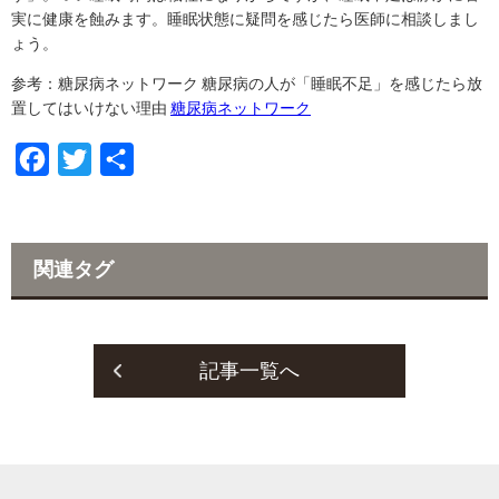
実に健康を蝕みます。睡眠状態に疑問を感じたら医師に相談しまし
ょう。
参考：糖尿病ネットワーク 糖尿病の人が「睡眠不足」を感じたら放
置してはいけない理由
糖尿病ネットワーク
F
T
共
a
w
有
c
i
e
t
関連タグ
b
t
o
e
o
r
記事一覧へ
k