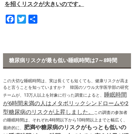
を招くリスクが大きいのです。
F
T
共
a
w
有
c
i
e
t
b
t
糖尿病リスクが最も低い睡眠時間は7～8時間
o
e
o
r
この大切な睡眠時間は、実は長くても短くても、健康リスクが高ま
k
ると言うことを知っていますか？ 韓国のソウル大学医学部の研究
睡眠時間
チームが、13万人以上を対象に行った調査によると、
が6時間未満の人はメタボリックシンドロームや2
型糖尿病のリスクが上昇しました。
この調査の参加者
の睡眠時間は、それぞれ4時間以下から10時間以上までと幅広く、
肥満や糖尿病のリスクがもっとも低いの
最終的に、