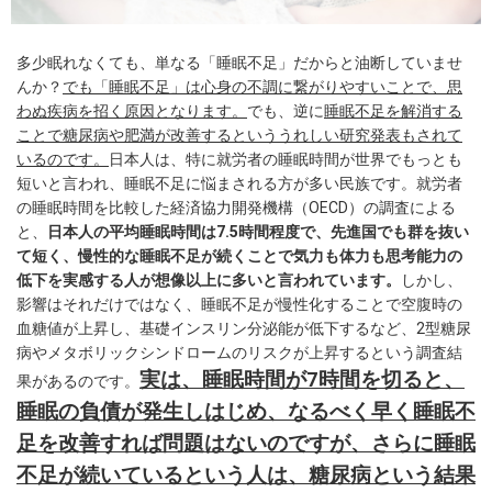
多少眠れなくても、単なる「睡眠不足」だからと油断していませ
んか？
でも「睡眠不足」は心身の不調に繋がりやすいことで、思
わぬ疾病を招く原因となります。
でも、逆に
睡眠不足を解消する
ことで糖尿病や肥満が改善するといううれしい研究発表もされて
いるのです。
日本人は、特に就労者の睡眠時間が世界でもっとも
短いと言われ、睡眠不足に悩まされる方が多い民族です。就労者
の睡眠時間を比較した経済協力開発機構（OECD）の調査による
と、
日本人の平均睡眠時間は7.5時間程度で、先進国でも群を抜い
て短く、慢性的な睡眠不足が続くことで気力も体力も思考能力の
低下を実感する人が想像以上に多いと言われています。
しかし、
影響はそれだけではなく、睡眠不足が慢性化することで空腹時の
血糖値が上昇し、基礎インスリン分泌能が低下するなど、2型糖尿
病やメタボリックシンドロームのリスクが上昇するという調査結
実は、睡眠時間が7時間を切ると、
果があるのです。
睡眠の負債が発生しはじめ、なるべく早く睡眠不
足を改善すれば問題はないのですが、さらに睡眠
不足が続いているという人は、糖尿病という結果