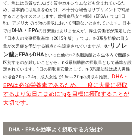
て、魚には良質なたんぱく質やカルシウムなども含まれているた
め、基本的には魚食を心がけ、不十分な場合はサプリメントで補給
することをオススメします。欧州食品安全機関（EFSA）では1日
5g、アメリカでは3gの摂取において問題ないとされています。日本
DHA・EPA
では
の目安量はありませんが、厚生労働省が策定した
「日本人の食事摂取基準（2015年版）」では、n-3系脂肪酸の目安
α-リノレ
量が欠乏症を予防する観点から設定されていますが、
ン酸
EPA
DHA
と
や
といった他のn-3系脂肪酸とを生体内で機能を
区別するのが難しいことから、n-3系脂肪酸の摂取量として基準が設
定されています。1日の摂取目安量として、n-3系脂肪酸は成人男性
DHA・
の場合2.0g～2.4g、成人女性で1.6g～2.0gの摂取を推奨。
EPAは必須栄養素であるため、一度に大量に摂取
するより毎日こまめに1gを目標に摂取することが
大切です。
DHA・EPAを効率よく摂取する方法は?