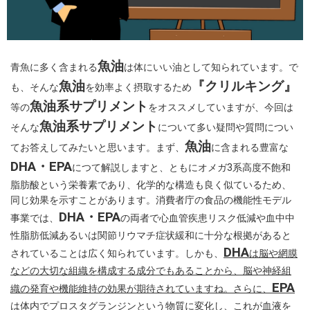
魚油
青魚に多く含まれる
は体にいい油として知られています。で
魚油
『クリルキング』
も、そんな
を効率よく摂取するため
魚油系サプリメント
等の
をオススメしていますが、今回は
魚油系サプリメント
そんな
について多い疑問や質問につい
魚油
てお答えしてみたいと思います。まず、
に含まれる豊富な
DHA・EPA
につて解説しますと、ともにオメガ3系高度不飽和
脂肪酸という栄養素であり、化学的な構造も良く似ているため、
同じ効果を示すことがあります。消費者庁の食品の機能性モデル
DHA・EPA
事業では、
の両者で心血管疾患リスク低減や血中中
性脂肪低減あるいは関節リウマチ症状緩和に十分な根拠があると
DHA
されていることは広く知られています。しかも、
は脳や網膜
などの大切な組織を構成する成分でもあることから、脳や神経組
EPA
織の発育や機能維持の効果が期待されていますね。さらに、
は体内でプロスタグランジンという物質に変化し、これが血液を