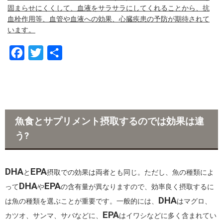
固まらせにくくして、血液をサラサラにしてくれることから、抗
血栓作用等、血管や血液への効果、心臓疾患の予防が期待されて
います。
F
T
共
a
w
有
c
i
e
t
b
t
魚食とサプリメント摂取するのでは効果は違
o
e
う?
o
r
k
DHA
EPA
と
摂取での効果は両者とも同じ。ただし、魚の種類によ
DHA
EPA
って
や
の含有量が異なりますので、効率良く摂取するに
DHA
は魚の種類を選ぶことが重要です。一般的には、
はマグロ、
EPA
カツオ、サンマ、サバなどに、
はイワシなどに多く含まれてい