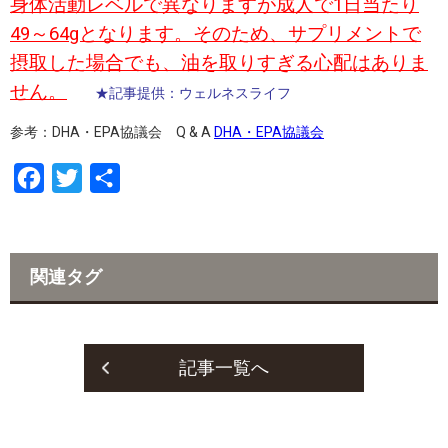
身体活動レベルで異なりますが成人で1日当たり
49～64gとなります。そのため、サプリメントで
摂取した場合でも、油を取りすぎる心配はありま
せん。
★記事提供：ウェルネスライフ
参考：DHA・EPA協議会 Q & A
DHA・EPA協議会
F
T
共
a
w
有
c
i
e
t
関連タグ
b
t
o
e
o
r
記事一覧へ
k