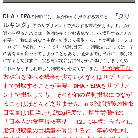
DHA・EPA
『クリ
の摂取には、魚介類から摂取する方法と、
ルキング』
等のサプリメントで摂取する方法があります。魚介
類から得るためには、魚油を多く含む青魚などから摂取することが
必要で、特に刺身など生食で効率よく摂取することが可能（マグロ
トロで2～5切れ、ハマチで3～5切れ目安）。調理法によっては、そ
の含有量が変わってしまうことがあり、煮炊きでは出汁に、揚げ物
にすると揚げ油に、焼き魚の場合は油分が外に逃げてしまうため、
魚が苦手な
これらをうまく利用した調理法が必要です。また、
方や魚を食べる機会が少ない人などはサプリメン
トで摂取することが重要。
DHA・EPA
をサプリメ
ントで摂取しても、それが油の過剰摂取につなが
ることはほとんどありません。n-3系脂肪酸の摂取
目安量は1日当たり約2g程度で、厚生労働省の
「日本人の食事摂取基準」（2015年版）をもとに
脂質摂取量の目標量を算出すると、年齢や性別、