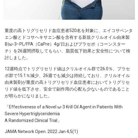
重度の高トリグリセリド血症患者520名を対象に、エイコサペンタ
エン酸とドコサヘキサエン酸を含有する新規クリルオイル由来製
剤ω-3–PL/FFA（CaPre）4g/日およびプラセボ（コーンスター
チ）を26週間摂取してもらい、脂質低下効果と安全性について検
討しました。
12週時点でトリグリセリド値はクリルオイル群で26.0％、プラセ
ボ群で15.1％減少、26週でも減少は持続しており、クリルオイル
由来製剤が重度の高トリグリセリド血症患者においてトリグリセ
リド値を低下させ、安全で副作用の心配も少ないものであること
が明らかになりました。
「Effectiveness of a Novel ω-3 Krill Oil Agent in Patients With
Severe Hypertriglyceridemia
A Randomized Clinical Trial」
JAMA Network Open. 2022 Jan 4;5(1)