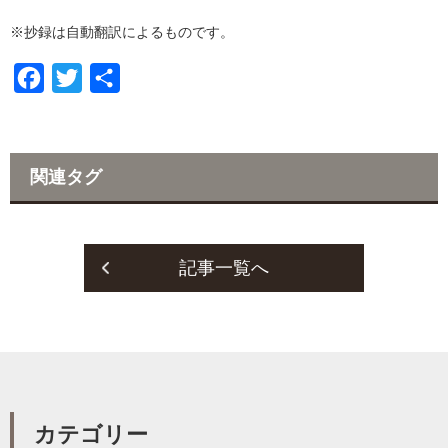
c
i
※抄録は自動翻訳によるものです。
e
t
b
t
F
T
共
o
e
a
w
有
o
r
c
i
k
e
t
関連タグ
b
t
o
e
o
r
記事一覧へ
k
カテゴリー