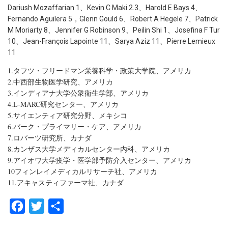
Dariush Mozaffarian 1、Kevin C Maki 2.3、Harold E Bays 4、
Fernando Aguilera 5，Glenn Gould 6、Robert A Hegele 7、Patrick
M Moriarty 8、Jennifer G Robinson 9、Peilin Shi 1、Josefina F Tur
10、Jean-François Lapointe 11、Sarya Aziz 11、Pierre Lemieux
11
1.タフツ・フリードマン栄養科学・政策大学院、アメリカ
2.中西部生物医学研究、アメリカ
3.インディアナ大学公衆衛生学部、アメリカ
4.L-MARC研究センター、アメリカ
5.サイエンティア研究分野、メキシコ
6.バーク・プライマリー・ケア、アメリカ
7.ロバーツ研究所、カナダ
8.カンザス大学メディカルセンター内科、アメリカ
9.アイオワ大学疫学・医学部予防介入センター、アメリカ
10フィンレイメディカルリサーチ社、アメリカ
11.アキャスティファーマ社、カナダ
F
T
共
a
w
有