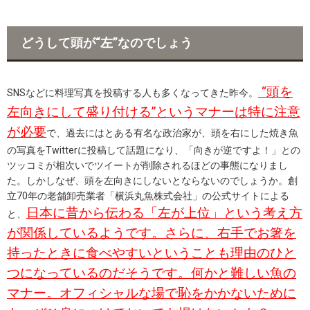
どうして頭が“左”なのでしょう
“頭を
SNSなどに料理写真を投稿する人も多くなってきた昨今。
左向きにして盛り付ける”というマナーは特に注意
が必要
で、過去にはとある有名な政治家が、頭を右にした焼き魚
の写真をTwitterに投稿して話題になり、「向きが逆ですよ！」との
ツッコミが相次いでツイートが削除されるほどの事態になりまし
た。しかしなぜ、頭を左向きにしないとならないのでしょうか。創
立70年の老舗卸売業者「横浜丸魚株式会社」の公式サイトによる
日本に昔から伝わる「左が上位」という考え方
と、
が関係しているようです。さらに、右手でお箸を
持ったときに食べやすいということも理由のひと
つになっているのだそうです。何かと難しい魚の
マナー。オフィシャルな場で恥をかかないために