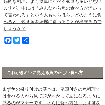
統的な料理。よく食卓に並べる家庭も多いと思い
ますが、中には「みんなから魚の食べ方が汚いっ
て言われる」という人もちらほら。どのように食
べると、焼き魚を綺麗に食べることが出来るので
しょうか？
F
T
共
a
w
有
c
i
e
t
b
t
これがきれいに見える魚の正しい食べ方
o
e
o
r
まず魚の盛り付けの基本は、尾頭付きの魚料理で
k
は食べる人から見て頭が向かって左になるように
盛るのがマナーです。さらに食べ方は、まず箸を