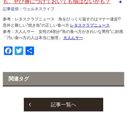
も、ぜひ身につけておいても損はないかも？
★
記事提供：ウェルネスライフ
参考：レタスクラブニュース 魚をひっくり返すのはマナー違反!?
意外と難しい“焼き魚”の正しい食べ方
レタスクラブニュース
参考：大人んサー 女性の6割が“魚の食べ方がきれいな男性”に好感
「汚い食べ方の人は本当に無理」
大人んサー
F
T
共
a
w
有
c
i
e
t
関連タグ
b
t
o
e
o
r
記事一覧へ
k