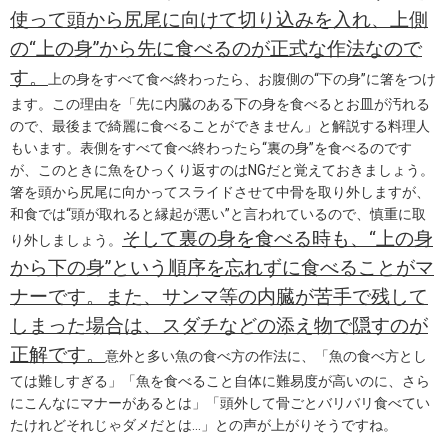
使って頭から尻尾に向けて切り込みを入れ、上側
の“上の身”から先に食べるのが正式な作法なので
す。
上の身をすべて食べ終わったら、お腹側の“下の身”に箸をつけ
ます。この理由を「先に内臓のある下の身を食べるとお皿が汚れる
ので、最後まで綺麗に食べることができません」と解説する料理人
もいます。表側をすべて食べ終わったら“裏の身”を食べるのです
が、このときに魚をひっくり返すのはNGだと覚えておきましょう。
箸を頭から尻尾に向かってスライドさせて中骨を取り外しますが、
和食では“頭が取れると縁起が悪い”と言われているので、慎重に取
そして裏の身を食べる時も、“上の身
り外しましょう。
から下の身”という順序を忘れずに食べることがマ
ナーです。また、サンマ等の内臓が苦手で残して
しまった場合は、スダチなどの添え物で隠すのが
正解です。
意外と多い魚の食べ方の作法に、「魚の食べ方とし
ては難しすぎる」「魚を食べること自体に難易度が高いのに、さら
にこんなにマナーがあるとは」「頭外して骨ごとバリバリ食べてい
たけれどそれじゃダメだとは…」との声が上がりそうですね。