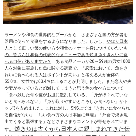
ラーメンや和食の世界的なブームから、さまざまな国の方が箸を
器用に使って食事をするようになりました。しかし、
やはり日本
人として正しい箸の使い方や和食のマナーを身につけていたいも
の。皆さんは和食の代表的なメニューである焼き魚をきれいに食
べる自信がありますか？
ある食品メーカが20～59歳の男女1000
人を対象に実施した魚に関する調査で、「恋愛において、魚をき
れいに食べられる人はポイントが高い」と考える人が全体の
55.0％、女性では63.4％に上ることが判明しました。また恋人や夫
や妻がやっていると幻滅してしまうと思う魚の食べ方について
「食べ残した骨や皮がお皿に散乱している」「身がほぐれていな
いと食べられない」「身が取りやすいところしか食べない」がト
ップ3を占めました。これに対し、SNS上では「きれいに食べられ
る自信がない」「汚い食べ方の人は本当に無理」「外食で焼き魚
出てくると緊張する」などさまざまなコメントが寄せられていま
。焼き魚は古くから日本人に親しまれてきた伝
す