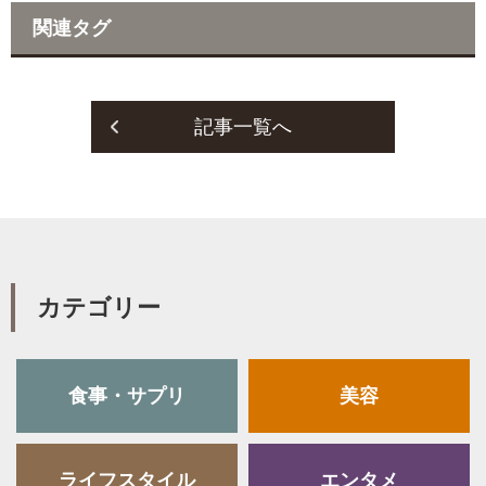
e
t
関連タグ
b
t
o
e
o
r
記事一覧へ
k
カテゴリー
食事・サプリ
美容
ライフスタイル
エンタメ