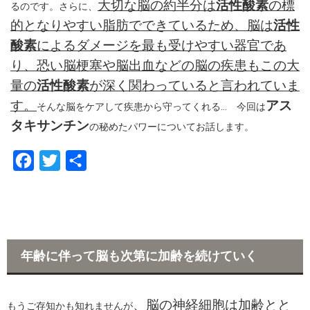
大切な脳の約半分は
活性酸素
の標
るのです。さらに、
的となりやすい脂肪でできているため、脳は
活性
酸素
によるダメージを最も受けやすい器官であ
り、恐い脳梗塞や脳出血などの脳の疾患もこの大
量の
活性酸素
が深く関わっていると言われていま
す。
アス
そんな脳をケアして疾患から守ってくれる… 今回は
タキサンチン
の秘めたパワーについてお話します。
F
T
共
a
w
有
c
i
e
t
b
t
年齢に伴って脳も次第に加齢を続けていく
o
e
o
r
、脳の神経細胞は加齢とと
k
もうご存知かも知れませんが