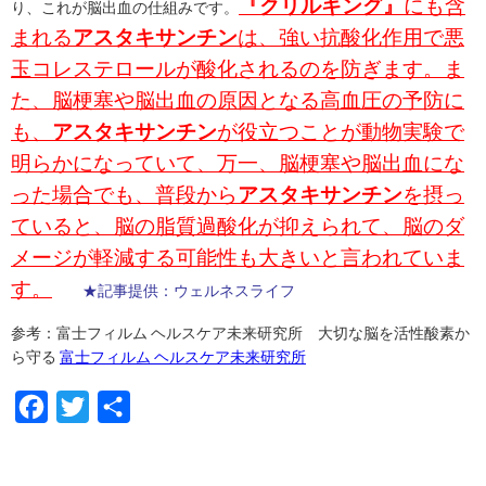
『クリルキング』
にも含
り、これが脳出血の仕組みです。
まれる
アスタキサンチン
は、強い抗酸化作用で悪
玉コレステロールが酸化されるのを防ぎます。ま
た、脳梗塞や脳出血の原因となる高血圧の予防に
も、
アスタキサンチン
が役立つことが動物実験で
明らかになっていて、万一、脳梗塞や脳出血にな
った場合でも、普段から
アスタキサンチン
を摂っ
ていると、脳の脂質過酸化が抑えられて、脳のダ
メージが軽減する可能性も大きいと言われていま
す。
★記事提供：ウェルネスライフ
参考：富士フィルム ヘルスケア未来研究所 大切な脳を活性酸素か
ら守る
富士フィルム ヘルスケア未来研究所
F
T
共
a
w
有
c
i