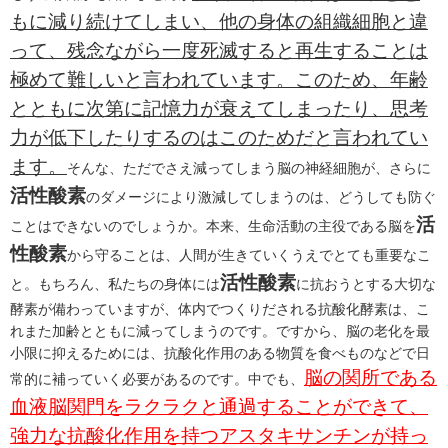
もに減り続けてしまい、他の身体の組織細胞と違
って、残念ながら一度死滅すると再生することは
極めて難しいと言われています。このため、年齢
とともに次第に記憶力が衰えてしまったり、思考
力が低下したりするのはこのためだと言われてい
ます。
そんな、ただでさえ減ってしまう脳の神経細胞が、さらに
活性酸素
のダメージにより激減してしまうのは、どうしても防ぐ
活
ことはできないのでしょうか。本来、生命活動の主役である脳を
性酸素
から守ることは、人間が生きていくうえでとても重要なこ
活性酸素
と。もちろん、私たちの身体には
に抗おうとする大切な
酵素が備わっていますが、体内でつくりだされる抗酸化酵素は、こ
れまた加齢とともに減ってしまうのです。ですから、脳の老化を最
小限に抑えるためには、抗酸化作用のある物質を食べものなどで日
脳の関所である
常的に補っていく必要があるのです。中でも、
血液脳関門をラクラクと通過することができて、
強力な抗酸化作用を持つアスタキサンチンが持っ