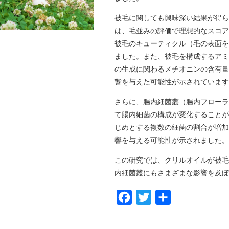
被毛に関しても興味深い結果が得ら
は、毛並みの評価で理想的なスコア
被毛のキューティクル（毛の表面を
ました。また、被毛を構成するアミ
の生成に関わるメチオニンの含有量
響を与えた可能性が示されています
さらに、腸内細菌叢（腸内フローラ
て腸内細菌の構成が変化することが
じめとする複数の細菌の割合が増加
響を与える可能性が示されました。
この研究では、クリルオイルが被毛
内細菌叢にもさまざまな影響を及ぼ
F
T
共
a
w
有
c
i