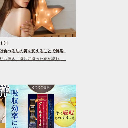
1.31
は食べる油の質を変えることで解消…
りも届き、待ちに待った春が訪れ、…