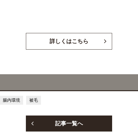
e
t
b
t
o
e
o
r
詳しくはこちら
k
腸内環境
被毛
記事一覧へ