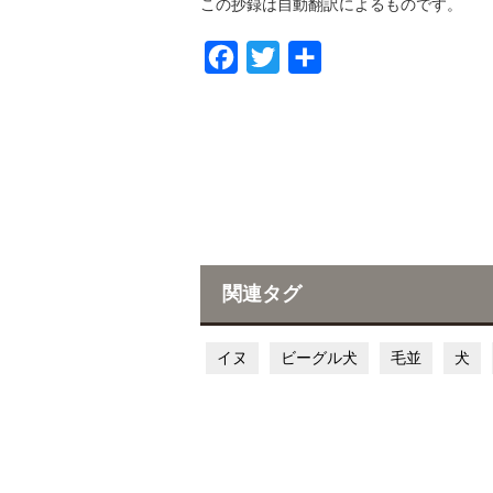
この抄録は自動翻訳によるものです。
F
T
共
a
w
有
c
i
e
t
b
t
o
e
o
r
k
関連タグ
イヌ
ビーグル犬
毛並
犬