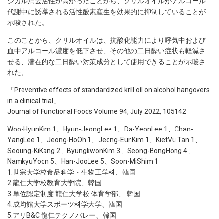
ジカル消去活性が高かったことから、クリルオイルがアルコール
代謝中に誘導される活性酸素産生を効果的に抑制していることが
示唆された。
このことから、クリルオイルは、抗酸化能力により呼気中および
血中アルコール濃度を低下させ、その他の二日酔い症状も軽減さ
せる、潜在的な二日酔い対策成分として使用できることが示唆さ
れた。
「Preventive effects of standardized krill oil on alcohol hangovers
in a clinical trial」
Journal of Functional Foods Volume 94, July 2022, 105142
Woo-HyunKim 1、Hyun-JeongLee 1、Da-YeonLee 1、Chan-
YangLee 1、Jeong-HoOh 1、Jeong-EunKim 1、KietVu Tan 1、
Seoung-KiKang 2、ByungkwonKim 3、Seong-BongHong 4、
NamkyuYoon 5、Han-JooLee 5、Soon-MiShim 1
1.世宗大学校食品科学・生物工学科、韓国
2.龍仁大学校教育大学院、韓国
3.単位認定制度 龍仁大学校 体育学部、 韓国
4.成均館大学スポーツ科学大学、韓国
5.アリB&C 龍仁テクノバレー、韓国