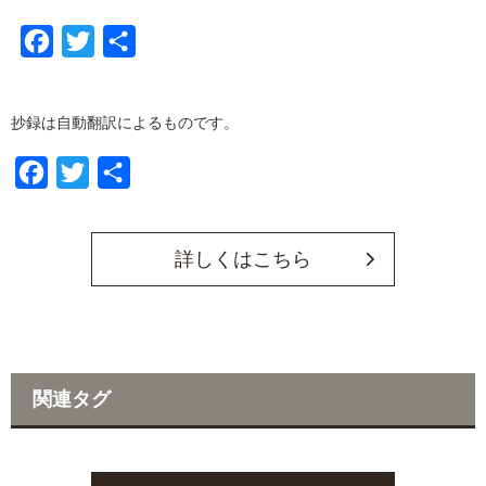
F
T
共
a
w
有
c
i
抄録は自動翻訳によるものです。
e
t
b
t
F
T
共
o
e
a
w
有
o
r
c
i
詳しくはこちら
k
e
t
b
t
o
e
o
r
関連タグ
k