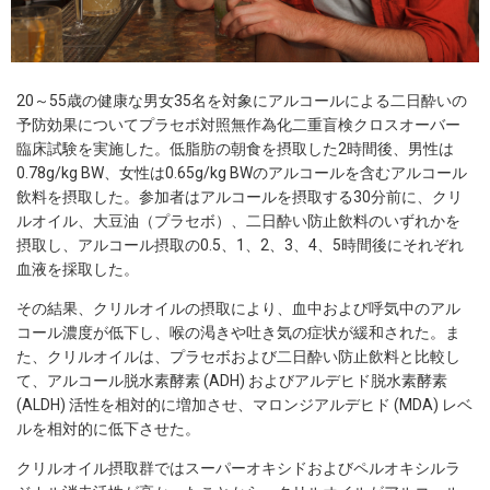
20～55歳の健康な男女35名を対象にアルコールによる二日酔いの
予防効果についてプラセボ対照無作為化二重盲検クロスオーバー
臨床試験を実施した。低脂肪の朝食を摂取した2時間後、男性は
0.78g/kg BW、女性は0.65g/kg BWのアルコールを含むアルコール
飲料を摂取した。参加者はアルコールを摂取する30分前に、クリ
ルオイル、大豆油（プラセボ）、二日酔い防止飲料のいずれかを
摂取し、アルコール摂取の0.5、1、2、3、4、5時間後にそれぞれ
血液を採取した。
その結果、クリルオイルの摂取により、血中および呼気中のアル
コール濃度が低下し、喉の渇きや吐き気の症状が緩和された。ま
た、クリルオイルは、プラセボおよび二日酔い防止飲料と比較し
て、アルコール脱水素酵素 (ADH) およびアルデヒド脱水素酵素
(ALDH) 活性を相対的に増加させ、マロンジアルデヒド (MDA) レベ
ルを相対的に低下させた。
クリルオイル摂取群ではスーパーオキシドおよびペルオキシルラ