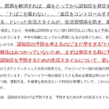
、肥満を解消すれば、歳をとってから認知症を発症
。「たばこを吸わない」、「血圧をコントロールす
る」といった生活スタイルが、生活習慣病を防ぎ、
症を発症しており、有病数は2050年までに1億1,500万以上に増えると
られています。中年や高齢になってから肥満になるのを防ぐために、若
認知症の予防を考えるのに”まだ早すぎる”と
いのです。
療法はみつかっていないため、まずは発症する前に
認知症を予防するための生活スタイルについて、若
ロリダアトランティック大学の研究でも、アルツハイマー病の症例の3
が出ています。アルツハイマー病の発症リスクを高める要因は明らかで
つ病、運動不足、不健康な食生活という9項目が影響していて、これら
ます。
協会 認知症の3分の1は予防できる 予防するための4つの生活スタイ