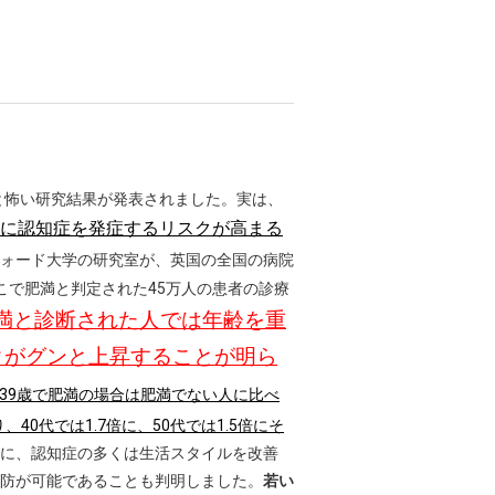
っと怖い研究結果が発表されました。実は、
に認知症を発症するリスクが高まる
ォード大学の研究室が、英国の全国の病院
。そこで肥満と判定された45万人の患者の診療
肥満と診断された人では年齢を重
クがグンと上昇することが明ら
～39歳で肥満の場合は肥満でない人に比べ
40代では1.7倍に、50代では1.5倍にそ
に、認知症の多くは生活スタイルを改善
防が可能であることも判明しました。
若い