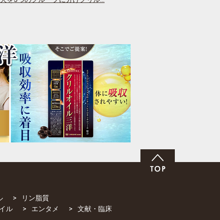
ル
リン脂質
イル
エンタメ
文献・臨床