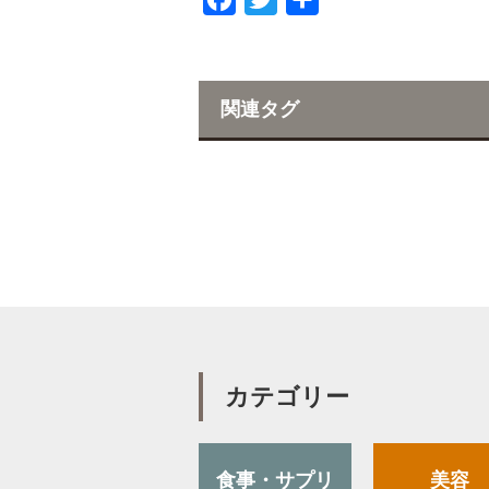
a
w
有
c
i
e
t
関連タグ
b
t
o
e
o
r
k
カテゴリー
食事・サプリ
美容