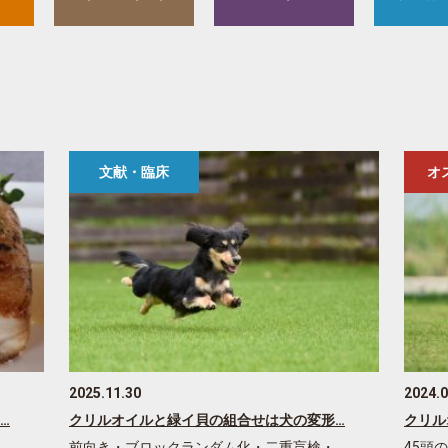
文献・臨床
オ
2025.11.30
2024.0
…
クリルオイルと緑イ貝の組合せは犬の変形…
クリル
…
前向き・ブロックランダム化・二重盲検・…
45頭