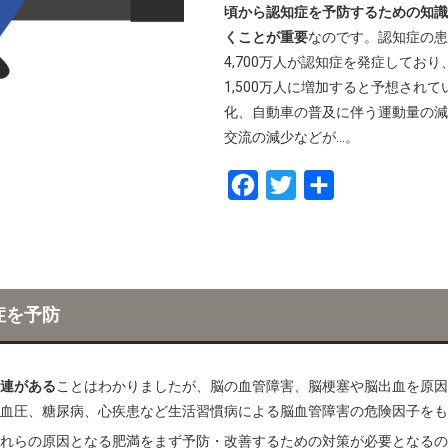
頃から認知症を予防するための知識
くことが重要
なのです。認知症の患
4,700万人が認知症を発症しており、2
1,500万人に増加すると予想され
化、自動車の普及に伴う運動量の減
交流の減少などが…。
F
T
共
a
w
有
c
i
e
t
b
t
症を予防
o
e
o
r
連がある
ことはわかりましたが、脳の血管障害、脳梗塞や脳出血を原因
k
血圧、糖尿病、心疾患など生活習慣病による脳血管障害の危険因子をも
れらの原因となる肥満をまず予防・改善するための対策が必要となるの