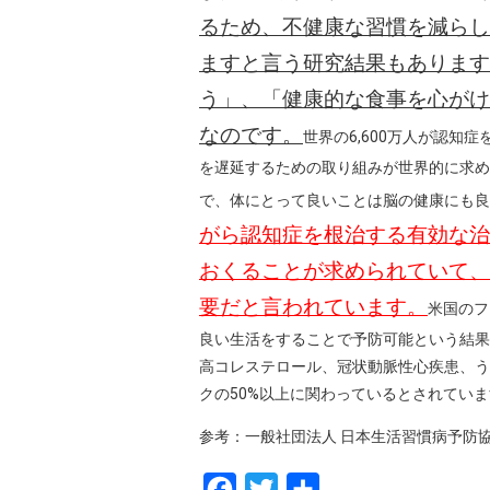
るため、不健康な習慣を減らし
ますと言う研究結果もあります
う」、「健康的な食事を心がけ
なのです。
世界の6,600万人が認知
を遅延するための取り組みが世界的に求め
で、体にとって良いことは脳の健康にも良
がら認知症を根治する有効な治
おくることが求められていて、
要だと言われています。
米国のフ
良い生活をすることで予防可能という結果
高コレステロール、冠状動脈性心疾患、う
クの50%以上に関わっているとされてい
参考：一般社団法人 日本生活習慣病予防
F
T
共