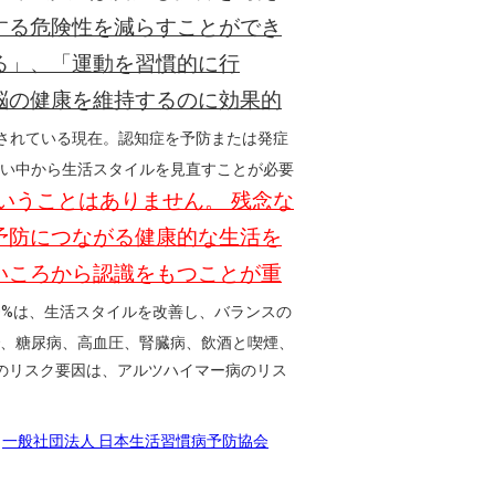
する危険性を減らすことができ
る」、「運動を習慣的に行
脳の健康を維持するのに効果的
予測されている現在。認知症を予防または発症
い中から生活スタイルを見直すことが必要
いうことはありません。 残念な
予防につながる健康的な生活を
いころから認識をもつことが重
0%は、生活スタイルを改善し、バランスの
、糖尿病、高血圧、腎臓病、飲酒と喫煙、
のリスク要因は、アルツハイマー病のリス
ル
一般社団法人 日本生活習慣病予防協会