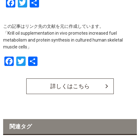
F
T
共
a
w
有
c
i
この記事はリンク先の文献を元に作成しています。
e
t
「Krill oil supplementation in vivo promotes increased fuel
b
t
metabolism and protein synthesis in cultured human skeletal
muscle cells」
o
e
o
r
F
T
共
k
a
w
有
c
i
詳しくはこちら
e
t
b
t
o
e
o
r
関連タグ
k