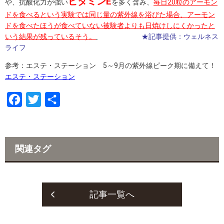
ビタミンE
や、抗酸化力が強い
を多く含み、
毎日20粒のアーモン
ドを食べるという実験では同じ量の紫外線を浴びた場合、アーモン
ドを食べたほうが食べていない被験者よりも日焼けしにくかったと
いう結果が残っているそう。
★記事提供：ウェルネス
ライフ
参考：エステ・ステーション 5～9月の紫外線ピーク期に備えて！
エステ・ステーション
F
T
共
a
w
有
c
i
e
t
関連タグ
b
t
o
e
o
r
記事一覧へ
k