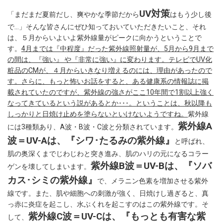
UV対策
「まだまだ夏前だし、爽やかな季節だから
はもう少し後
で…」そんな皆さんにぜひ知っておいていただきたいこと、それ
は、５月からいよいよ紫外線量がピークに向かうということで
す。
4月までは『中程度』だった紫外線照射量が、5月から9月まで
の間は、『強い』 や『非常に強い』に変わります。テレビでUV化
粧品のCMが、４月からいきなり増えるのには、理由があったので
す。さらに、もっと怖いお話をすると、ある健康系の情報誌に掲
載されていたのですが、紫外線の強さがここ10年間で1割以上強く
なってきているという説があるとか･･･。ということは、秋以降も
しっかりと日焼け止めを塗らないといけないようですね。
紫外線
紫外線A
には3種類あり、A波・B波・C波と分類されています。
波＝UV-Aは、『シワ･たるみの紫外線』
と呼ばれ、
肌の奥深くまでじわじわと突き進み、肌のハリの元になるコラー
紫外線B波＝UV-Bは、『ソバ
ゲンを壊してしまいます。
カス･シミの紫外線』
で、メラニン色素を増加させる紫外
線です。また、肌や細胞への刺激が強く、日焼けし過ぎると、真
っ赤に炎症を起こし、水ぶくれを起こすのはこの紫外線です。そ
紫外線C波＝UV-Cは、『もっとも有害な紫
して、