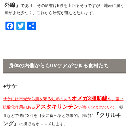
外線』
であり、その影響はB波を上回るそうですが、地表に届く
量がまだ少なく、これから研究が進むと思います。
F
T
共
a
w
有
c
i
e
t
b
t
身体の内側からもUVケアができる食材たち
o
e
o
r
●サケ
k
オメガ3脂肪酸
サケには日光から肌を守る効果のある
や、強い
アスタキサンチン
抗酸化作用のある
が多く含まれていて
、朝
『クリルキ
食などで週に2回を目安に食べると効果的。同時に
ング』
の摂取もオススメします。