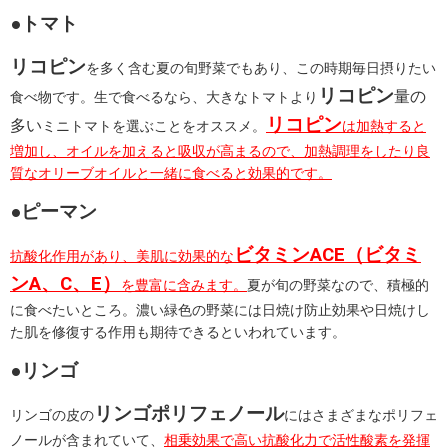
●トマト
リコピン
を多く含む夏の旬野菜でもあり、この時期毎日摂りたい
リコピン
量の
食べ物です。生で食べるなら、大きなトマトより
リコピン
多い
ミニトマトを選ぶことをオススメ。
は加熱すると
増加し、オイルを加えると吸収が高まるので、加熱調理をしたり良
質なオリーブオイルと一緒に食べると効果的です。
●ピーマン
ビタミンACE（ビタミ
抗酸化作用があり、美肌に効果的な
ンA、C、E）
を豊富に含みます。
夏が旬の野菜なので、積極的
に食べたいところ。濃い緑色の野菜には日焼け防止効果や日焼けし
た肌を修復する作用も期待できるといわれています。
●リンゴ
リンゴポリフェノール
リンゴの皮の
にはさまざまなポリフェ
ノールが含まれていて、
相乗効果で高い抗酸化力で活性酸素を発揮