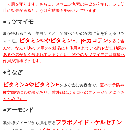
して肌を守ります。さらに、メラニン色素の生成を抑制し、シミ防
止に効果があるという研究結果も発表されています。
●サツマイモ
夏が終わるころ、美白ケアとして食べたいのが秋に旬を迎えるサツ
ビタミンCやビタミンE、β-カロテン
マイモ。
を多く含
んで、なんとUVケア用の化粧品にも使用されている酸化防止効果の
ある色素が多く含まれているくらい、紫色のサツマイモには抗酸化
作用が期待できます。
●うなぎ
ビタミンAやビタミンE
を多く含む美容食で、
夏バテ予防や
疲労回復にも効果があり、紫外線による目へのダメージケアにもお
すすめです。
●アーモンド
フ
ラボノイド・ケルセチン
紫外線ダメージから肌を守る