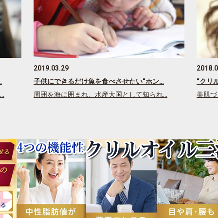
2019.03.29
2018.0
…
子供にできるだけ魚を食べさせたい“ホン…
“クリ
…
周囲を海に囲まれ、水産大国として知られ…
美肌づ