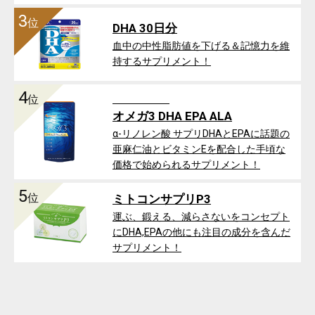
3
位
DHA 30日分
血中の中性脂肪値を下げる＆記憶力を維
持するサプリメント！
4
位
オメガ3 DHA EPA ALA
α-リノレン酸 サプリDHAとEPAに話題の
亜麻仁油とビタミンEを配合した手頃な
価格で始められるサプリメント！
5
位
ミトコンサプリP3
運ぶ、鍛える、減らさないをコンセプト
にDHA,EPAの他にも注目の成分を含んだ
サプリメント！