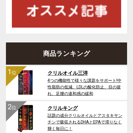
商品ランキング
1
位
クリルオイル三洋
4つの機能性で様々な課題をサポート!中
性脂肪の低減、LDLの酸化防止、目の疲
れ、足腰の違和感の緩和
2
位
クリルキング
話題の成分クリルオイルとアスタキサン
チンで吸収されるDHAとEPAで滞りなく
輝く毎日に！