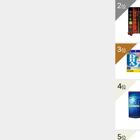
2
位
3
位
4
位
5
位