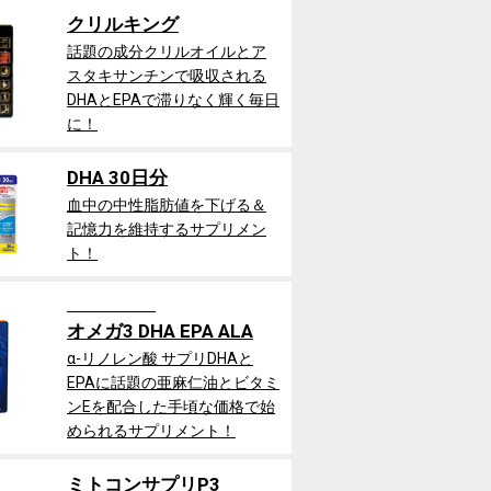
クリルキング
話題の成分クリルオイルとア
スタキサンチンで吸収される
DHAとEPAで滞りなく輝く毎日
に！
DHA 30日分
血中の中性脂肪値を下げる＆
記憶力を維持するサプリメン
ト！
オメガ3 DHA EPA ALA
α-リノレン酸 サプリDHAと
EPAに話題の亜麻仁油とビタミ
ンEを配合した手頃な価格で始
められるサプリメント！
ミトコンサプリP3