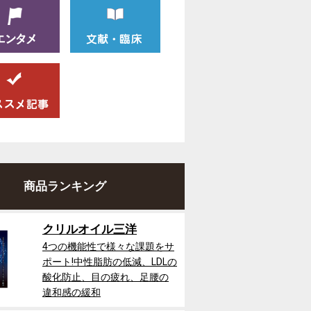
商品ランキング
クリルオイル三洋
4つの機能性で様々な課題をサ
ポート!中性脂肪の低減、LDLの
酸化防止、目の疲れ、足腰の
違和感の緩和