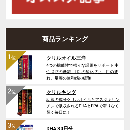
商品ランキング
1
位
クリルオイル三洋
4つの機能性で様々な課題をサポート!中
性脂肪の低減、LDLの酸化防止、目の疲
れ、足腰の違和感の緩和
2
位
クリルキング
話題の成分クリルオイルとアスタキサン
チンで吸収されるDHAとEPAで滞りなく
輝く毎日に！
3
位
DHA 30日分