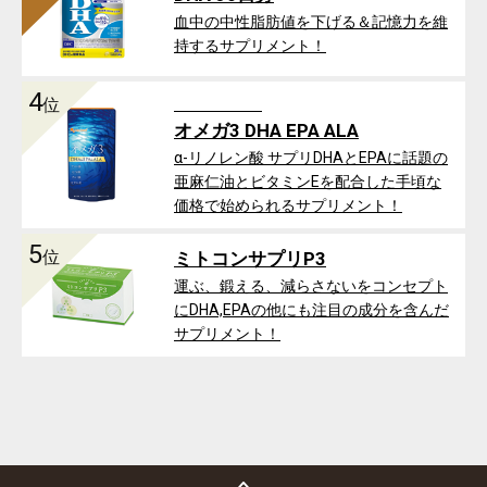
血中の中性脂肪値を下げる＆記憶力を維
持するサプリメント！
4
位
オメガ3 DHA EPA ALA
α-リノレン酸 サプリDHAとEPAに話題の
亜麻仁油とビタミンEを配合した手頃な
価格で始められるサプリメント！
5
位
ミトコンサプリP3
運ぶ、鍛える、減らさないをコンセプト
にDHA,EPAの他にも注目の成分を含んだ
サプリメント！