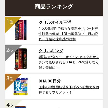
商品ランキング
1
位
クリルオイル三洋
4つの機能性で様々な課題をサポート!中
性脂肪の低減、LDLの酸化防止、目の疲
れ、足腰の違和感の緩和
2
位
クリルキング
話題の成分クリルオイルとアスタキサン
チンで吸収されるDHAとEPAで滞りなく
輝く毎日に！
3
位
DHA 30日分
血中の中性脂肪値を下げる＆記憶力を維
持するサプリメント！
4
位