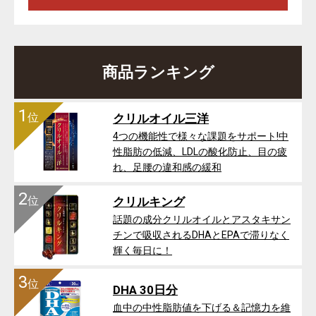
商品ランキング
1
位
クリルオイル三洋
4つの機能性で様々な課題をサポート!中
性脂肪の低減、LDLの酸化防止、目の疲
れ、足腰の違和感の緩和
2
位
クリルキング
話題の成分クリルオイルとアスタキサン
チンで吸収されるDHAとEPAで滞りなく
輝く毎日に！
3
位
DHA 30日分
血中の中性脂肪値を下げる＆記憶力を維