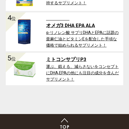
持するサプリメント！
4
位
オメガ3 DHA EPA ALA
α-リノレン酸 サプリDHAとEPAに話題の
亜麻仁油とビタミンEを配合した手頃な
価格で始められるサプリメント！
5
位
ミトコンサプリP3
運ぶ、鍛える、減らさないをコンセプト
にDHA,EPAの他にも注目の成分を含んだ
サプリメント！