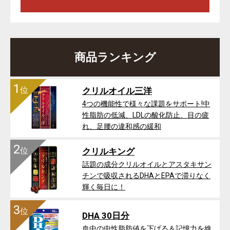
商品ランキング
1
位
クリルオイル三洋
4つの機能性で様々な課題をサポート!中
性脂肪の低減、LDLの酸化防止、目の疲
れ、足腰の違和感の緩和
2
位
クリルキング
話題の成分クリルオイルとアスタキサン
チンで吸収されるDHAとEPAで滞りなく
輝く毎日に！
3
位
DHA 30日分
血中の中性脂肪値を下げる＆記憶力を維