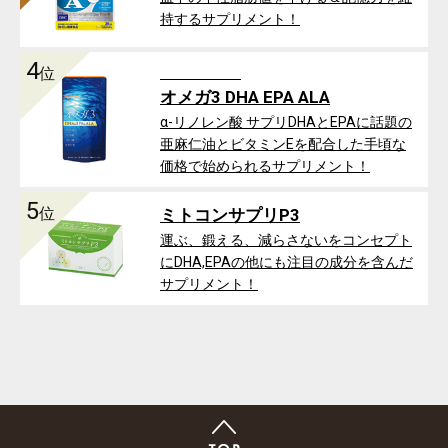
持するサプリメント！
4
位
オメガ3 DHA EPA ALA
α-リノレン酸 サプリDHAとEPAに話題の
亜麻仁油とビタミンEを配合した手頃な
価格で始められるサプリメント！
5
位
ミトコンサプリP3
運ぶ、鍛える、減らさないをコンセプト
にDHA,EPAの他にも注目の成分を含んだ
サプリメント！