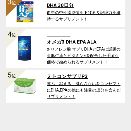
3
位
DHA 30日分
血中の中性脂肪値を下げる＆記憶力を維
持するサプリメント！
4
位
オメガ3 DHA EPA ALA
α-リノレン酸 サプリDHAとEPAに話題の
亜麻仁油とビタミンEを配合した手頃な
価格で始められるサプリメント！
5
位
ミトコンサプリP3
運ぶ、鍛える、減らさないをコンセプト
にDHA,EPAの他にも注目の成分を含んだ
サプリメント！