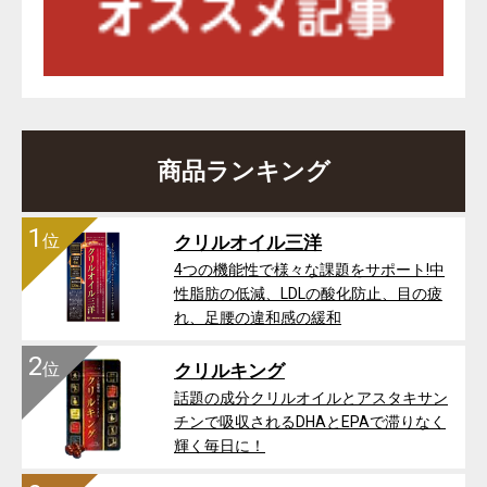
商品ランキング
1
位
クリルオイル三洋
4つの機能性で様々な課題をサポート!中
性脂肪の低減、LDLの酸化防止、目の疲
れ、足腰の違和感の緩和
2
位
クリルキング
話題の成分クリルオイルとアスタキサン
チンで吸収されるDHAとEPAで滞りなく
輝く毎日に！