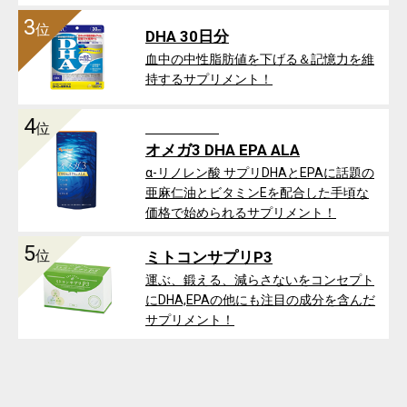
3
位
DHA 30日分
血中の中性脂肪値を下げる＆記憶力を維
持するサプリメント！
4
位
オメガ3 DHA EPA ALA
α-リノレン酸 サプリDHAとEPAに話題の
亜麻仁油とビタミンEを配合した手頃な
価格で始められるサプリメント！
5
位
ミトコンサプリP3
運ぶ、鍛える、減らさないをコンセプト
にDHA,EPAの他にも注目の成分を含んだ
サプリメント！