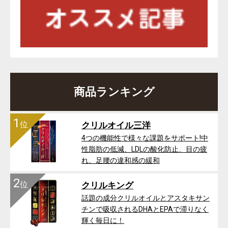
商品ランキング
1
位
クリルオイル三洋
4つの機能性で様々な課題をサポート!中
性脂肪の低減、LDLの酸化防止、目の疲
れ、足腰の違和感の緩和
2
位
クリルキング
話題の成分クリルオイルとアスタキサン
チンで吸収されるDHAとEPAで滞りなく
輝く毎日に！