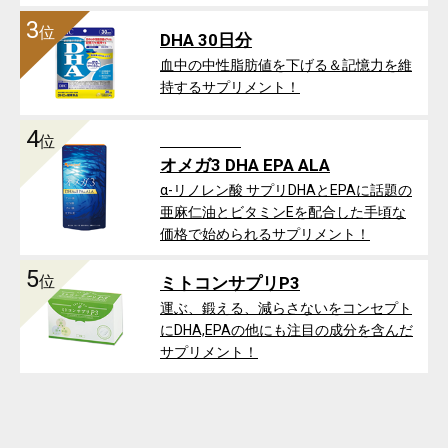
3
位
DHA 30日分
血中の中性脂肪値を下げる＆記憶力を維
持するサプリメント！
4
位
オメガ3 DHA EPA ALA
α-リノレン酸 サプリDHAとEPAに話題の
亜麻仁油とビタミンEを配合した手頃な
価格で始められるサプリメント！
5
位
ミトコンサプリP3
運ぶ、鍛える、減らさないをコンセプト
にDHA,EPAの他にも注目の成分を含んだ
サプリメント！