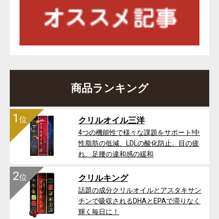
商品ランキング
1
位
クリルオイル三洋
4つの機能性で様々な課題をサポート!中
性脂肪の低減、LDLの酸化防止、目の疲
れ、足腰の違和感の緩和
2
位
クリルキング
話題の成分クリルオイルとアスタキサン
チンで吸収されるDHAとEPAで滞りなく
輝く毎日に！