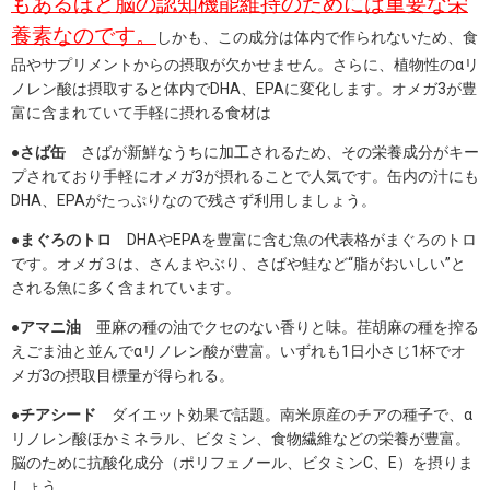
もあるほど脳の認知機能維持のためには重要な栄
養素なのです。
しかも、この成分は体内で作られないため、食
品やサプリメントからの摂取が欠かせません。さらに、植物性のαリ
ノレン酸は摂取すると体内でDHA、EPAに変化します。オメガ3が豊
富に含まれていて手軽に摂れる食材は
●さば缶
さばが新鮮なうちに加工されるため、その栄養成分がキー
プされており手軽にオメガ3が摂れることで人気です。缶内の汁にも
DHA、EPAがたっぷりなので残さず利用しましょう。
●まぐろのトロ
DHAやEPAを豊富に含む魚の代表格がまぐろのトロ
です。オメガ３は、さんまやぶり、さばや鮭など“脂がおいしい”と
される魚に多く含まれています。
●アマニ油
亜麻の種の油でクセのない香りと味。荏胡麻の種を搾る
えごま油と並んでαリノレン酸が豊富。いずれも1日小さじ1杯でオ
メガ3の摂取目標量が得られる。
●チアシード
ダイエット効果で話題。南米原産のチアの種子で、α
リノレン酸ほかミネラル、ビタミン、食物繊維などの栄養が豊富。
脳のために抗酸化成分（ポリフェノール、ビタミンC、E）を摂りま
しょう