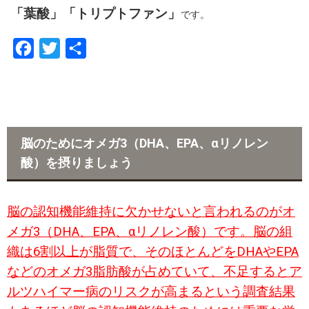
「葉酸」「トリプトファン」
です。
F
T
共
a
w
有
c
i
e
t
b
t
脳のためにオメガ3（DHA、EPA、αリノレン
o
e
酸）を摂りましょう
o
r
k
脳の認知機能維持に欠かせないと言われるのがオ
メガ3（DHA、EPA、αリノレン酸）です。脳の組
織は6割以上が脂質で、そのほとんどをDHAやEPA
などのオメガ3脂肪酸が占めていて、不足するとア
ルツハイマー病のリスクが高まるという調査結果