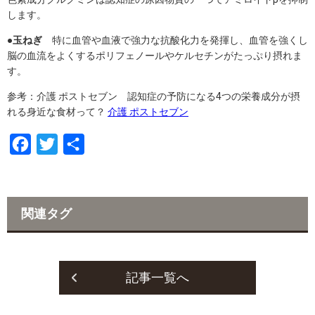
します。
●玉ねぎ
特に血管や血液で強力な抗酸化力を発揮し、血管を強くし
脳の血流をよくするポリフェノールやケルセチンがたっぷり摂れま
す。
参考：介護 ポストセブン 認知症の予防になる4つの栄養成分が摂
れる身近な食材って？
介護 ポストセブン
F
T
共
a
w
有
c
i
e
t
関連タグ
b
t
o
e
o
r
記事一覧へ
k