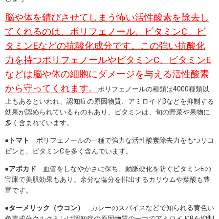
脳や体を錆びさせてしまう怖い活性酸素を除去し
てくれるのは、ポリフェノール、ビタミンC、ビ
タミンEなどの抗酸化成分です。この強い抗酸化
力を持つポリフェノールやビタミンC、ビタミンE
などは脳や体の細胞にダメージを与える活性酸素
から守ってくれます。
ポリフェノールの種類は4000種類以
上もあるといわれ、認知症の原因物質、アミロイドβなどを抑制する
効果が認められているものもあり、ビタミンは、旬の野菜や果物に
多く含まれています。
●トマト
ポリフェノールの一種で強力な活性酸素除去力をもつリコ
ピンと、ビタミンCを多く含んでいます。
●アボカド
血管をしなやかさに保ち、動脈硬化を防ぐビタミンEの
宝庫で美肌効果もあり。余分な塩分を排出するカリウムや葉酸も豊
富です。
●ターメリック（ウコン）
カレーのスパイスなどで知られる黄色い
色素成分クルクミンは認知症の原因物質の一つでアミロイドβを抑制