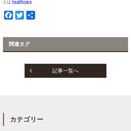
とは
healthcare
F
T
共
a
w
有
c
i
e
t
関連タグ
b
t
o
e
o
r
記事一覧へ
k
カテゴリー