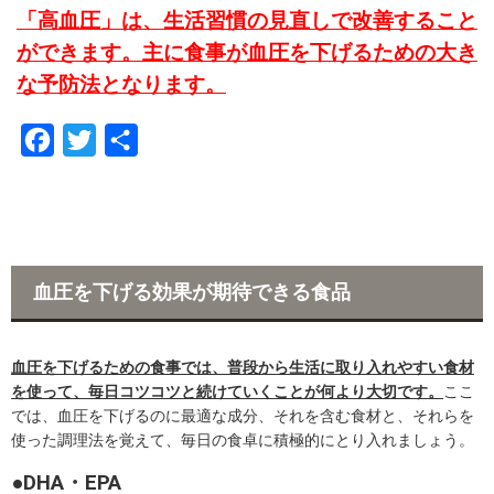
「高血圧」は、生活習慣の見直しで改善すること
ができます。主に食事が血圧を下げるための大き
な予防法となります。
F
T
共
a
w
有
c
i
e
t
b
t
血圧を下げる効果が期待できる食品
o
e
o
r
血圧を下げるための食事では、
普段から生活に取り入れやすい食材
k
を使って、毎日コツコツと続けていくことが何より大切です。
ここ
では、血圧を下げるのに最適な成分、それを含む食材と、それらを
使った調理法を覚えて、毎日の食卓に積極的にとり入れましょう。
●DHA・EPA