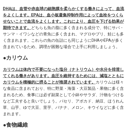
DHAは、血管や赤血球の細胞膜を柔らかくする働きによって、血流
をよくします。EPAは、血小板凝集抑制作用によって血栓をつくら
せないことで血流をよくします。これにより、血圧を下げる効果が
期待できます。
どちらも魚の脂に多く含まれる成分で、特にサバ・
サンマ・イワシなどの青魚に多く含まれ、マグロやブリ、鮭にも多
く含まれます。これらの魚の缶詰にも同じようにDHAやEPAが多く
含まれているため、調理が困難な場合で上手に利用しましょう。
●カリウム
カリウムは体内で不要になった塩分（ナトリウム）や水分を排泄し
てくれる働きがあります。血圧を維持するためには、減塩とともに
カリウムを積極的に摂ることが推奨されています。
カリウムは様々
な食品に含まれており、特に野菜・海藻・大豆製品・果物に多く含
まれるため、食事には必ず副菜として小鉢やサラダ、汁物をつける
など工夫すると良いでしょう。パセリ、アボカド、納豆、ほうれん
草、山芋、ゆで大豆、里芋、バナナ、メロン、キウイなどに多く含
まれます。
●食物繊維