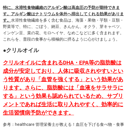
特に、水溶性食物繊維のアルギン酸は高血圧の予防が期待できま
す。アルギン酸はナトリウムを体外へ排出してくれる効果がありま
す。
水溶性食物繊維を多く含む食品は、海藻・果物・芋類・豆類・
野菜等で、特に、ごぼう、納豆、きんかん、オクラ、芽キャベツ、
インゲン豆、菜の花、モロヘイヤ、なめこなどに多く含まれます。
これらを、普段の食事から積極的に摂るように心がけましょう。
●クリルオイル
クリルオイルに含まれるDHA・EPA等の脂肪酸は
成分が安定しており、人体に吸収されやすいとい
う性質があり「血管を強くする」という効果があ
ります。さらに、脂肪酸には「血液をサラサラに
する」という効果も認められているため、サプリ
メントであれば生活に取り入れやすく、効率的に
生活習慣病予防ができます。
参考：healthcare 管理栄養士が教える！血圧を下げる食べ物・食事