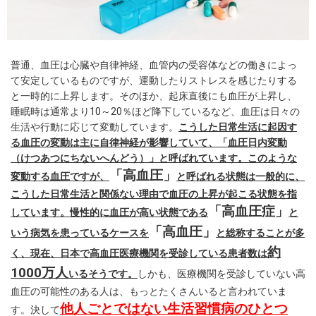
普通、血圧は心臓や自律神経、血管内の受容体などの働きによっ
て安定しているものですが、運動したりストレスを感じたりする
と一時的に上昇します。そのほか、起床直後にも血圧が上昇し、
睡眠時は通常より10～20％ほど降下しているなど、血圧は日々の
生活や行動に応じて変動しています。
こうした日常生活に起因す
る血圧の変動は主に自律神経が影響していて、「血圧日内変動
（けつあつにちないへんどう）」と呼ばれています。このような
「高血圧」
変動する血圧ですが、
と呼ばれる状態は一般的に、
こうした日常生活と関係ない理由で血圧の上昇が起こる状態を指
「
高血圧症」
しています。慢性的に血圧が高い状態である
と
「高血圧」
いう病気を患っているケースを
と総称することが多
約
く、現在、日本で高血圧医療機関を受診している患者数は
1000万人
いるそうです。
しかも、医療機関を受診していない高
血圧の可能性のある人は、もっとたくさんいると言われていま
他人ごとではない生活習慣病のひとつ
す。決して