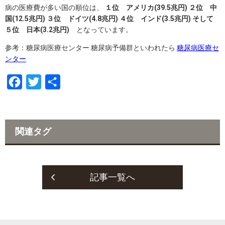
病の医療費が多い国の順位は、
１位 アメリカ(39.5兆円) ２位 中
国(12.5兆円) ３位 ドイツ(4.8兆円) ４位 インド(3.5兆円) そして
５位 日本(3.2兆円)
となっています。
参考：糖尿病医療センター 糖尿病予備群といわれたら
糖尿病医療セ
ンター
F
T
共
a
w
有
c
i
e
t
関連タグ
b
t
o
e
o
r
記事一覧へ
k