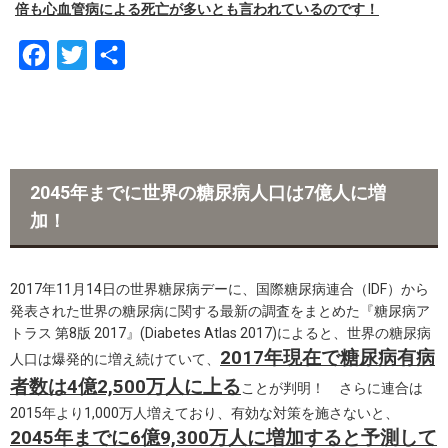
倍も心血管病による死亡が多いとも言われているのです！
F
T
共
a
w
有
c
i
e
t
b
t
2045年までに世界の糖尿病人口は7億人に増
o
e
加！
o
r
k
2017年11月14日の世界糖尿病デーに、国際糖尿病連合（IDF）から
発表された世界の糖尿病に関する最新の調査をまとめた『糖尿病ア
トラス 第8版 2017』(Diabetes Atlas 2017)によると、世界の糖尿病
2017年現在で糖尿病有病
人口は爆発的に増え続けていて、
者数は4億2,500万人に上る
ことが判明！ さらに連合は
2015年より1,000万人増えており、有効な対策を施さないと、
2045年までに6億9,300万人に増加すると予測して