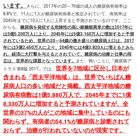
います。
さらに、2017年の20～79歳の成人の糖尿病有病率は
8.8%で、11人に1人が糖尿病有病者と推定されていて、有病率は
2045年までに10人に1人に上昇すると予測されているのです。ここ
からも、
糖尿病を発症する危険性の高い耐糖能異常の数は2017年に
は3億5,200万人に上り、2045年には5億3,160万人に増加すると予測
されているため、世界の20～64歳の働き盛りの糖尿病人口は、2017
年には3億2,650万人に上り、2045年には4億3,820人に増えるとみら
れ、経済に大打撃を与えるとされていて、糖尿病の治療と仕事の両
立は、世界的な課題となっています。
また、怖いことに『糖尿病ア
世界を7地域に区分し日本が
トラス 第8版 2017』では、
含まれる「西太平洋地域」は、世界でいちばん糖
尿病人口の多い地域だと掲載。西太平洋地域の糖
尿病有病数は1億5,880万人で、2045年までに1億
8,330万人に増加すると予測されていますが、全
世界の37%の人がこの地域に集中しているのにも
関わらず、有病者の54.1%が糖尿病と診断されて
おらず、治療が行われていないのが現実です。