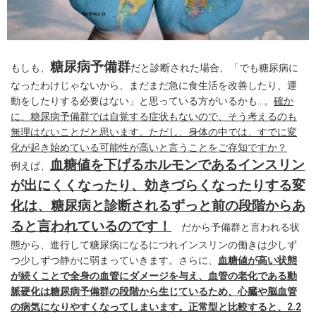
糖尿病予備群
もしも、
だと診断された場合、「でも糖尿病に
なったわけじゃないから、まだまだ急に食生活を改善したり、運
動をしたりする必要はない」と思っている方がいるかも…。
確か
に、糖尿病予備群では自覚する症状もないので、そう考えるのも
無理はないことだと思います。ただし、身体の中では、すでに変
化が起き始めている可能性が高いと言うことをご存知ですか？
血糖値を下げるホルモンであるインスリン
例えば、
が出にくくなったり、効きづらくなったりする変
化は、糖尿病と診断されるずっと前の段階からあ
ると言われているのです！
だから予備群と言われる状
態から、進行して糖尿病になるにつれインスリンの働きは少しず
つ少しずつ静かに弱まっていきます。さらに、
血糖値が高い状態
が続くことで全身の血管にダメージを与え、血管の老化である動
脈硬化は糖尿病予備群の段階から生じているため、心臓や脳血管
の病気になりやすくなってしまいます。正常型と比較すると、2.2