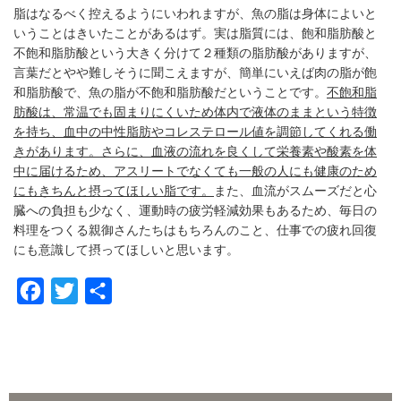
脂はなるべく控えるようにいわれますが、魚の脂は身体によいと
いうことはきいたことがあるはず。実は脂質には、飽和脂肪酸と
不飽和脂肪酸という大きく分けて２種類の脂肪酸がありますが、
言葉だとやや難しそうに聞こえますが、簡単にいえば肉の脂が飽
和脂肪酸で、魚の脂が不飽和脂肪酸だということです。
不飽和脂
肪酸は、常温でも固まりにくいため体内で液体のままという特徴
を持ち、血中の中性脂肪やコレステロール値を調節してくれる働
きがあります。さらに、血液の流れを良くして栄養素や酸素を体
中に届けるため、アスリートでなくても一般の人にも健康のため
にもきちんと摂ってほしい脂です。
また、血流がスムーズだと心
臓への負担も少なく、運動時の疲労軽減効果もあるため、毎日の
料理をつくる親御さんたちはもちろんのこと、仕事での疲れ回復
にも意識して摂ってほしいと思います。
F
T
共
a
w
有
c
i
e
t
b
t