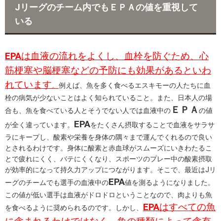
Jリーグのチーム内でもＥＰＡの値を重視して
o
e
いる
o
r
k
EPA
は血液の流れをよくし、血栓を防ぐため、心
筋梗塞や脳梗塞などの予防にも効果があるといわ
れています
。
例えば、魚を多く食べるエスキモーの人たちに血
栓の病気が少ないことはよく知られていること。また、日本人の場
ＥＰＡ
合も、魚を食べている人とそうでない人では血液中の
の値
EPA
が全く違っています。
をたくさん摂取することで血液をサラサ
ラにキープし、酸素や栄養を身体の隅々まで運んでくれるので良い
とされるわけです。身体に酸素と赤血球がスムーズにいきわたるこ
とで疲れにくく、バテにくくなり、スポーツのプレー中の酸素摂取
が効率的になって持久力アップにつながります。そこで、最近はJリ
EPA
ーグのチームでも選手の血液中の
値を測るようになりました。
この値が低い選手は血液がドロドロということなので、肉よりも魚
EPA
はすべての魚
を食べるように奨められるのです。しかし、