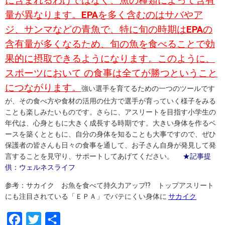
に含まれるわけではなく、魚の種類によって含有
量が異なります。
EPA
を多く含むのはサバやア
ジ、サンマなどの青魚で、特に旬の時期は
EPA
の
含有量が多くなるため、旬の魚を食べることで効
果的に摂取できるようになります。このように、
スポーツにおいて の食事は全てが勝つということ
につながります。
強い選手を育てるための一つのツールです
が、その食べ方や食材の活用の仕方で選手が育っていく様子をみる
ことも楽しみたいものです。さらに、アスリートを目指す小学生の
年代は、心身ともに大きく成長する時期です。大きい身体を作るベ
ースを築くとともに、自分の身体を知ることも大事ですので、ぜひ
保護者の皆さんも日々の食事を通して、お子さん自身が発見して発
言することを見守り、サポートしてあげてください。
★記事提
供：ウェルネスライフ
参考：サカイク お魚を食べて持久力アップ!? トップアスリート
にも注目されている「ＥＰＡ」でバテにくい身体に
サカイク
F
T
共