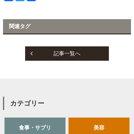
a
w
有
c
i
e
t
関連タグ
b
t
o
e
o
r
記事一覧へ
k
カテゴリー
食事・サプリ
美容