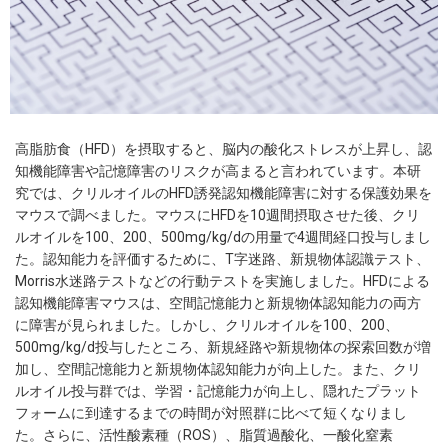
高脂肪食（HFD）を摂取すると、脳内の酸化ストレスが上昇し、認
知機能障害や記憶障害のリスクが高まると言われています。本研
究では、クリルオイルのHFD誘発認知機能障害に対する保護効果を
マウスで調べました。マウスにHFDを10週間摂取させた後、クリ
ルオイルを100、200、500mg/kg/dの用量で4週間経口投与しまし
た。認知能力を評価するために、T字迷路、新規物体認識テスト、
Morris水迷路テストなどの行動テストを実施しました。HFDによる
認知機能障害マウスは、空間記憶能力と新規物体認知能力の両方
に障害が見られました。しかし、クリルオイルを100、200、
500mg/kg/d投与したところ、新規経路や新規物体の探索回数が増
加し、空間記憶能力と新規物体認知能力が向上した。また、クリ
ルオイル投与群では、学習・記憶能力が向上し、隠れたプラット
フォームに到達するまでの時間が対照群に比べて短くなりまし
た。さらに、活性酸素種（ROS）、脂質過酸化、一酸化窒素