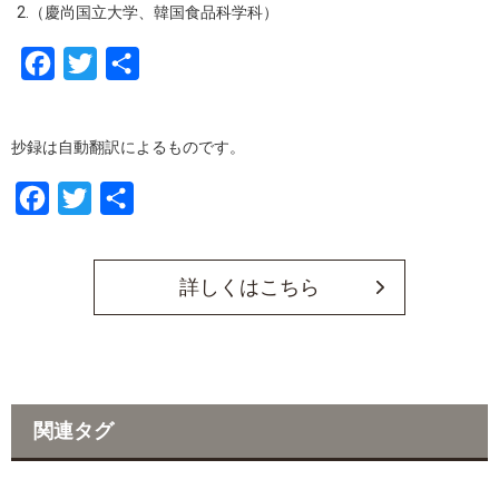
2.（慶尚国立大学、韓国食品科学科）
F
T
共
a
w
有
c
i
抄録は自動翻訳によるものです。
e
t
b
t
F
T
共
o
e
a
w
有
o
r
c
i
詳しくはこちら
k
e
t
b
t
o
e
o
r
関連タグ
k