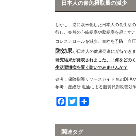
日本人の青魚摂取量の減少
しかし、逆に欧米化した日本人の食生活の
行し、突然の心筋梗塞や脳梗塞を起こすこ
コレステロールを減少、血栓を予防、血圧
防効果
が日本人の健康促進に期待でき
研究結果が発表されました。「何をどのく
生活習慣病を賢く防いでみませんか？
参考：保険指導リソースガイド 魚のDHA
参考：産総研 魚油による脂質代謝改善効
F
T
共
a
w
有
c
i
e
t
関連タグ