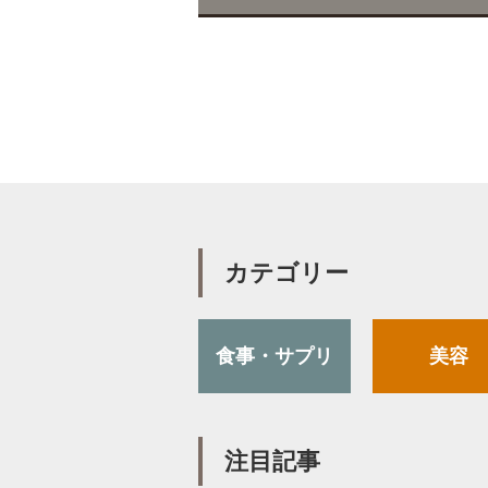
b
t
o
e
o
r
k
カテゴリー
食事・サプリ
美容
注目記事