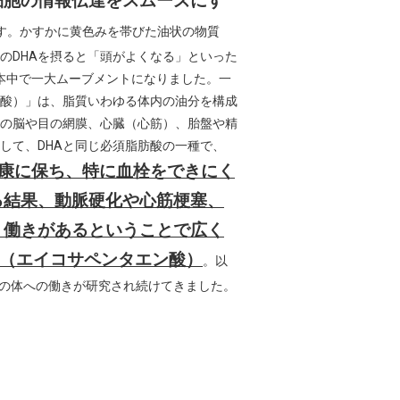
細胞の情報伝達をスムーズにす
す。かすかに黄色みを帯びた油状の物質
のDHAを摂ると「頭がよくなる」といった
本中で一大ムーブメントになりました。一
肪酸）」は、脂質いわゆる体内の油分を構成
の脳や目の網膜、心臓（心筋）、胎盤や精
して、DHAと同じ必須脂肪酸の一種で、
康に保ち、特に血栓をできにく
る結果、動脈硬化や心筋梗塞、
う働きがあるということで広く
A（エイコサペンタエン酸）
。以
Aの体への働きが研究され続けてきました。