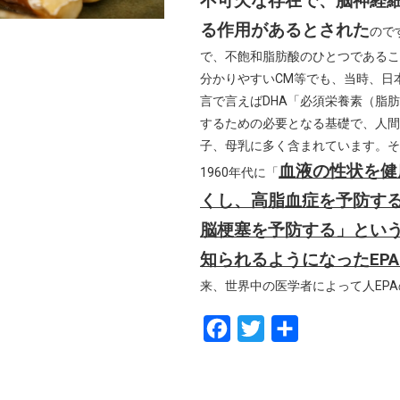
不可欠な存在で、脳神経
る作用があるとされた
ので
で、不飽和脂肪酸のひとつであるこ
分かりやすいCM等でも、当時、日
言で言えばDHA「必須栄養素（脂
するための必要となる基礎で、人間
子、母乳に多く含まれています。そ
血液の性状を健
1960年代に「
くし、高脂血症を予防す
脳梗塞を予防する」とい
知られるようになったEP
来、世界中の医学者によって人EP
F
T
共
a
w
有
c
i