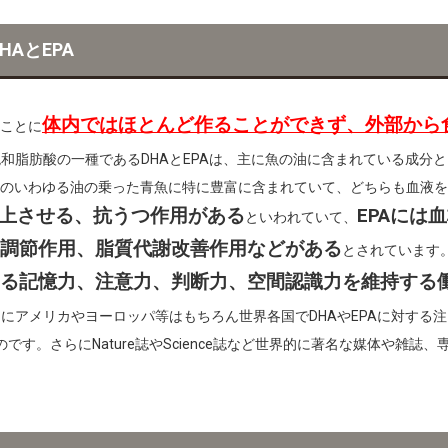
e
t
b
t
AとEPA
o
e
o
r
体内ではほとんど作ることができず、外部から
ことに
k
和脂肪酸の一種であるDHAとEPAは、主に魚の油に含まれている成分
のいわゆる油の乗った青魚に特に豊富に含まれていて、どちらも血液を
向上させる、抗うつ作用がある
EPAには
といわれていて、
調節作用、脂質代謝改善作用などがある
とされています
る記憶力、注意力、判断力、空間認識力を維持する
にアメリカやヨーロッパ等はもちろん世界各国でDHAやEPAに対する注
です。さらにNature誌やScience誌など世界的に著名な媒体や雑誌