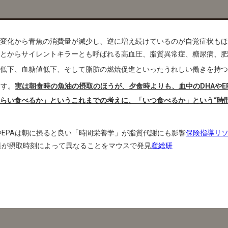
変化から青魚の消費量が減少し、逆に増え続けているのが自覚症状もほ
とからサイレントキラーとも呼ばれる高血圧、脂質異常症、糖尿病、肥
低下、血糖値低下、そして脂肪の燃焼促進といったうれしい働きを持つ
ます。
実は朝食時の魚油の摂取のほうが、夕食時よりも、血中のDHAやE
らい食べるか」というこれまでの考えに、「いつ食べるか」という“時
やEPAは朝に摂ると良い「時間栄養学」が脂質代謝にも影響
保険指導リ
果が摂取時刻によって異なることをマウスで発見
産総研