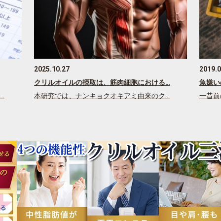
2025.10.27
2019.0
クリルオイルの摂取は、筋肉細胞における…
魚嫌い
…
本研究では、ナンキョクオキアミ由来のク…
一昔前