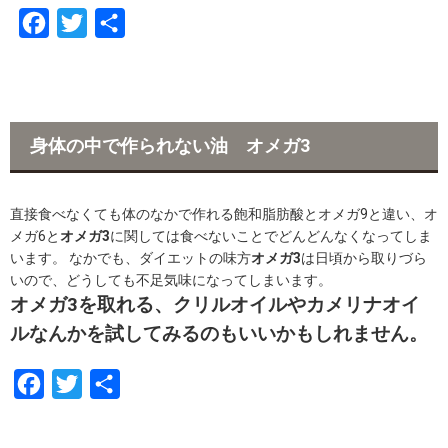
F
T
共
a
w
有
c
i
e
t
b
t
身体の中で作られない油 オメガ3
o
e
o
r
直接食べなくても体のなかで作れる飽和脂肪酸とオメガ9と違い、オ
k
メガ6と
オメガ3
に関しては食べないことでどんどんなくなってしま
います。 なかでも、ダイエットの味方
オメガ3
は日頃から取りづら
いので、どうしても不足気味になってしまいます。
オメガ3を取れる、クリルオイルやカメリナオイ
ルなんかを試してみるのもいいかもしれません。
F
T
共
a
w
有
c
i