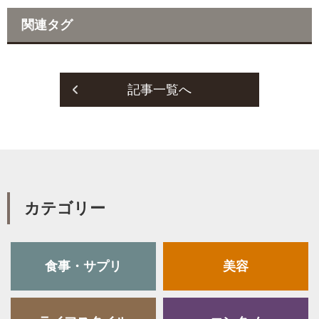
e
t
関連タグ
b
t
o
e
o
r
記事一覧へ
k
カテゴリー
食事・サプリ
美容