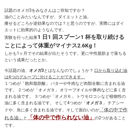
話題のオメガ3をみなさんはご存知ですか？
油のことみたいなんですが、ダイエットと油。
痩せるどころか逆効果なのでは？と思うのですが、実際にはダイ
エットに効果的のようなんです。
1 日1 回スプーン1 杯を取り続ける
実験を行った結果
ことによって体重がマイナス2.6Kg！
しかも1ヶ月でその結果が出たそうです。更に中性脂肪まで落ちる
という成果だったとか。
今話題の油、
オメガ3
とはなんなのでしょうか？
口から取り込む油
は4つのグループに分けることができます。
１つめが「飽和脂肪酸」 バターや牛肉など肉類全般に含まれる油
です。 ２つめが「オメガ９」 オリーブオイルや豚肉などに多く含
まれる油です。 ３つめが「オメガ６」 トウモロコシなど植物性の
油に多く含まれる油です。 そして4つめが「
オメガ３
」 チアシー
「体の中で作
ドや、魚に多く含まれる油です。そして面白いのが
「体の中で作られない油」
れる油」
と
の2つがあること
です。