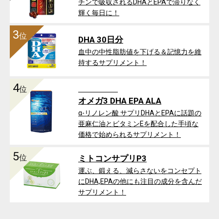
チンで吸収されるDHAとEPAで滞りなく
輝く毎日に！
3
位
DHA 30日分
血中の中性脂肪値を下げる＆記憶力を維
持するサプリメント！
4
位
オメガ3 DHA EPA ALA
α-リノレン酸 サプリDHAとEPAに話題の
亜麻仁油とビタミンEを配合した手頃な
価格で始められるサプリメント！
5
位
ミトコンサプリP3
運ぶ、鍛える、減らさないをコンセプト
にDHA,EPAの他にも注目の成分を含んだ
サプリメント！