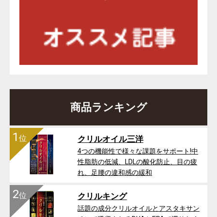
商品ランキング
1
位
クリルオイル三洋
4つの機能性で様々な課題をサポート!中
性脂肪の低減、LDLの酸化防止、目の疲
れ、足腰の違和感の緩和
2
位
クリルキング
話題の成分クリルオイルとアスタキサン