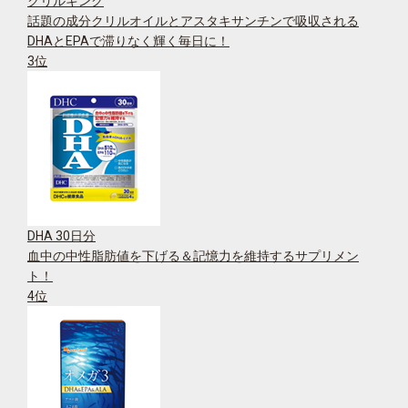
クリルキング
話題の成分クリルオイルとアスタキサンチンで吸収される
DHAとEPAで滞りなく輝く毎日に！
3位
DHA 30日分
血中の中性脂肪値を下げる＆記憶力を維持するサプリメン
ト！
4位