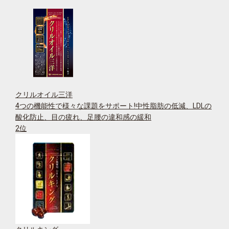
クリルオイル三洋
4つの機能性で様々な課題をサポート!中性脂肪の低減、LDLの
酸化防止、目の疲れ、足腰の違和感の緩和
2位