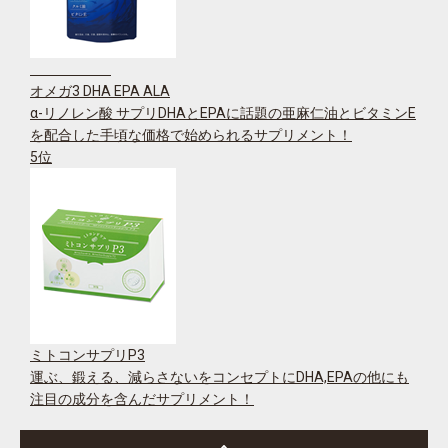
オメガ3 DHA EPA ALA
α-リノレン酸 サプリDHAとEPAに話題の亜麻仁油とビタミンE
を配合した手頃な価格で始められるサプリメント！
5位
ミトコンサプリP3
運ぶ、鍛える、減らさないをコンセプトにDHA,EPAの他にも
注目の成分を含んだサプリメント！