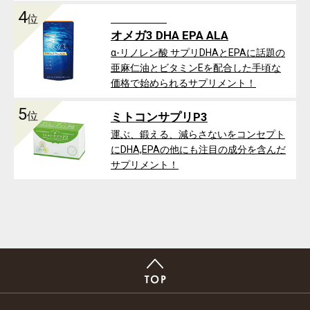
4
位
オメガ3 DHA EPA ALA
α-リノレン酸 サプリDHAとEPAに話題の
亜麻仁油とビタミンEを配合した手頃な
価格で始められるサプリメント！
5
位
ミトコンサプリP3
運ぶ、鍛える、減らさないをコンセプト
にDHA,EPAの他にも注目の成分を含んだ
サプリメント！