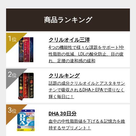
商品ランキング
1
位
クリルオイル三洋
4つの機能性で様々な課題をサポート!中
性脂肪の低減、LDLの酸化防止、目の疲
れ、足腰の違和感の緩和
2
位
クリルキング
話題の成分クリルオイルとアスタキサン
チンで吸収されるDHAとEPAで滞りなく
輝く毎日に！
3
位
DHA 30日分
血中の中性脂肪値を下げる＆記憶力を維
持するサプリメント！