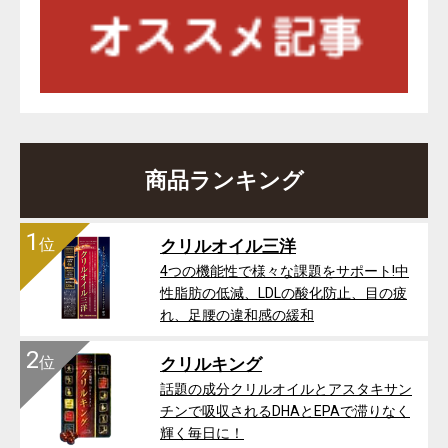
商品ランキング
1
位
クリルオイル三洋
4つの機能性で様々な課題をサポート!中
性脂肪の低減、LDLの酸化防止、目の疲
れ、足腰の違和感の緩和
2
位
クリルキング
話題の成分クリルオイルとアスタキサン
チンで吸収されるDHAとEPAで滞りなく
輝く毎日に！