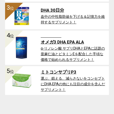
3
位
DHA 30日分
血中の中性脂肪値を下げる＆記憶力を維
持するサプリメント！
4
位
オメガ3 DHA EPA ALA
α-リノレン酸 サプリDHAとEPAに話題の
亜麻仁油とビタミンEを配合した手頃な
価格で始められるサプリメント！
5
位
ミトコンサプリP3
運ぶ、鍛える、減らさないをコンセプト
にDHA,EPAの他にも注目の成分を含んだ
サプリメント！