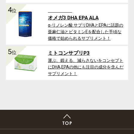
4
位
オメガ3 DHA EPA ALA
α-リノレン酸 サプリDHAとEPAに話題の
亜麻仁油とビタミンEを配合した手頃な
価格で始められるサプリメント！
5
位
ミトコンサプリP3
運ぶ、鍛える、減らさないをコンセプト
にDHA,EPAの他にも注目の成分を含んだ
サプリメント！