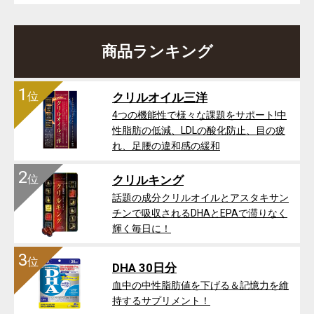
商品ランキング
1
位
クリルオイル三洋
4つの機能性で様々な課題をサポート!中
性脂肪の低減、LDLの酸化防止、目の疲
れ、足腰の違和感の緩和
2
位
クリルキング
話題の成分クリルオイルとアスタキサン
チンで吸収されるDHAとEPAで滞りなく
輝く毎日に！
3
位
DHA 30日分
血中の中性脂肪値を下げる＆記憶力を維
持するサプリメント！