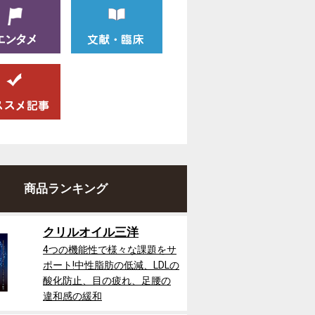
商品ランキング
クリルオイル三洋
4つの機能性で様々な課題をサ
ポート!中性脂肪の低減、LDLの
酸化防止、目の疲れ、足腰の
違和感の緩和