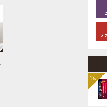
…
1
位