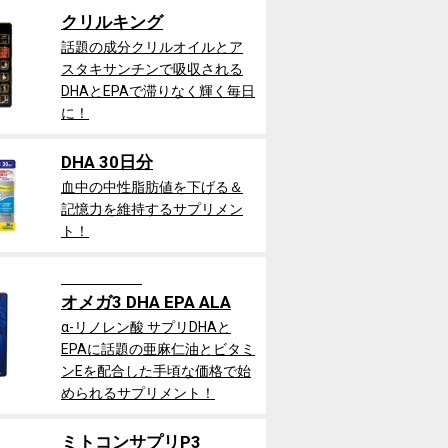
クリルキング
話題の成分クリルオイルとア
スタキサンチンで吸収される
DHAとEPAで滞りなく輝く毎日
に！
DHA 30日分
血中の中性脂肪値を下げる＆
記憶力を維持するサプリメン
ト！
オメガ3 DHA EPA ALA
α-リノレン酸 サプリDHAと
EPAに話題の亜麻仁油とビタミ
ンEを配合した手頃な価格で始
められるサプリメント！
ミトコンサプリP3