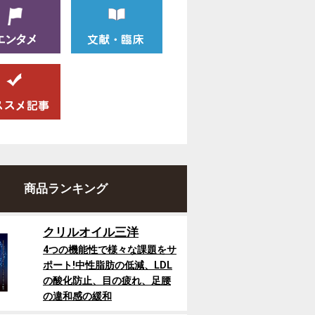
商品ランキング
クリルオイル三洋
4つの機能性で様々な課題をサ
ポート!中性脂肪の低減、LDL
の酸化防止、目の疲れ、足腰
の違和感の緩和