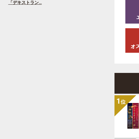
「デキストラン…
1
位