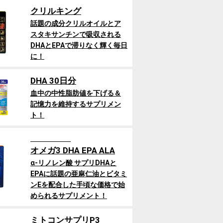
クリルキング
話題の成分クリルオイルとア
スタキサンチンで吸収される
DHAとEPAで滞りなく輝く毎日
に！
DHA 30日分
血中の中性脂肪値を下げる＆
記憶力を維持するサプリメン
ト！
オメガ3 DHA EPA ALA
α-リノレン酸 サプリDHAと
EPAに話題の亜麻仁油とビタミ
ンEを配合した手頃な価格で始
められるサプリメント！
ミトコンサプリP3