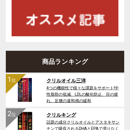
商品ランキング
1
位
クリルオイル三洋
4つの機能性で様々な課題をサポート!中
性脂肪の低減、LDLの酸化防止、目の疲
れ、足腰の違和感の緩和
2
位
クリルキング
話題の成分クリルオイルとアスタキサン
チンで吸収されるDHAとEPAで滞りなく