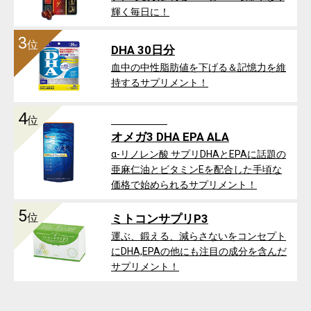
輝く毎日に！
3
位
DHA 30日分
血中の中性脂肪値を下げる＆記憶力を維
持するサプリメント！
4
位
オメガ3 DHA EPA ALA
α-リノレン酸 サプリDHAとEPAに話題の
亜麻仁油とビタミンEを配合した手頃な
価格で始められるサプリメント！
5
位
ミトコンサプリP3
運ぶ、鍛える、減らさないをコンセプト
にDHA,EPAの他にも注目の成分を含んだ
サプリメント！