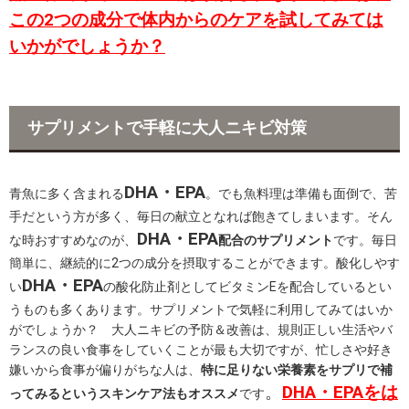
この2つの成分で体内からのケアを試してみては
いかがでしょうか？
サプリメントで手軽に大人ニキビ対策
DHA・EPA
青魚に多く含まれる
。でも魚料理は準備も面倒で、苦
手だという方が多く、毎日の献立となれば飽きてしまいます。そん
DHA・EPA
な時おすすめなのが、
配合のサプリメント
です。毎日
簡単に、継続的に2つの成分を摂取することができます。酸化しやす
DHA・EPA
い
の酸化防止剤としてビタミンEを配合しているとい
うものも多くあります。サプリメントで気軽に利用してみてはいか
がでしょうか？ 大人ニキビの予防＆改善は、規則正しい生活やバ
ランスの良い食事をしていくことが最も大切ですが、忙しさや好き
嫌いから食事が偏りがちな人は、
特に足りない栄養素をサプリで補
。
DHA・EPAをは
ってみるというスキンケア法もオススメ
です