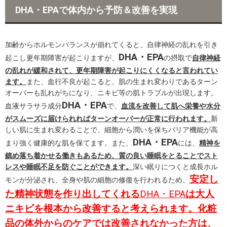
b
t
DHA・EPAで体内から予防＆改善を実現
o
e
o
r
加齢からホルモンバランスが崩れてくると、自律神経の乱れを引き
k
DHA・EPA
起こし更年期障害が起こりますが、
の摂取で
自律神経
の乱れが緩和されて、更年期障害が起こりにくくなると言われてい
ます。
また、血行不良が起こると、肌の生まれ変わりであるターン
オーバーも乱れがちになり、ニキビ等の肌トラブルが出現します。
DHA・EPA
血液サラサラ成分
で、
血流を改善して肌へ栄養や水分
がスムーズに届けられればターンオーバーが正常に行われます。
新
しい肌に生まれ変わることで、細胞から潤いを保ちバリア機能が高
DHA・EPA
まり強く健康的な肌を保てます。また、
には、
精神を
鎮め落ち着かせる働きもあるため、質の良い睡眠をとることでスト
レスや睡眠不足を防ぐことができます。
深い眠りにつくと成長ホル
安定し
モンが分泌され、全身や肌の細胞の修復を行われるため、
た精神状態を作り出してくれる
DHA・EPA
は
大人
ニキビを根本から改善すると考えられます。化粧
品の体外からのケアでは改善されなかった方は、