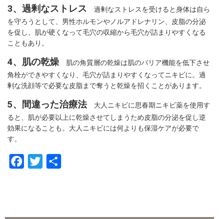
3、過剰なストレス
過剰なストレスを受けると身体は自ら
を守ろうとして、男性ホルモンやノルアドレナリン、皮脂の分泌
を促し、肌が硬くなって毛穴の収縮から毛穴が詰まりやすくなる
こともあり。
4、肌の乾燥
肌の角質層の乾燥は肌のバリア機能を低下させ
角栓ができやすくなり、毛穴が詰まりやすくなってニキビに。過
剰な洗顔等で必要な皮脂まで奪うと乾燥を招くことがあります。
5、間違った治療法
大人ニキビに思春期ニキビ薬を使用す
ると、肌が必要以上に乾燥させてしまうため皮脂の分泌を促し逆
効果になることも。大人ニキビには何よりも保湿ケアが必要で
す。
F
T
共
a
w
有
c
i
e
t