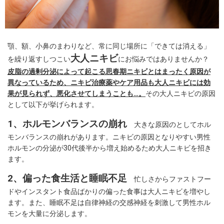
顎、額、小鼻のまわりなど、常に同じ場所に「できては消える」
大人ニキビ
を繰り返すしつこい
にお悩みではありませんか？
皮脂の過剰分泌によって起こる思春期ニキビとはまったく原因が
異なっているため、ニキビ治療薬やケア用品も大人ニキビには効
果が見られず、悪化させてしまうことも…。
その大人ニキビの原因
として以下が挙げられます。
1、ホルモンバランスの崩れ
大きな原因のとしてホル
モンバランスの崩れがあります。ニキビの原因となりやすい男性
ホルモンの分泌が30代後半から増え始めるため大人ニキビを招き
ます。
2、偏った食生活と睡眠不足
忙しさからファストフー
ドやインスタント食品ばかりの偏った食事は大人ニキビを増やし
ます。また、睡眠不足は自律神経の交感神経を刺激して男性ホル
モンを大量に分泌します。