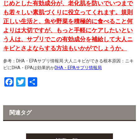
じめとした有効成分が、老化肌を防いでいつまで
も若々しい素肌づくりに役立ってくれます。規則
正しい生活と、魚や野菜を積極的に食べること何
よりは大切ですが、もっと手軽にケアしたいとい
う人は、サプリでこの有効成分を補給して大人ニ
キビとさよならする方法もいかがでしょうか。
参考：DHA・EPAサプリ情報局 大人ニキビができる根本原因：ニキ
ビにDHA・EPAは効果的か
DHA・EPAサプリ情報局
F
T
共
a
w
有
c
i
e
t
関連タグ
b
t
o
e
o
r