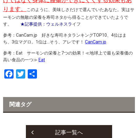
けではなく身体に腫瘍ができにくくする効果もあ
ります。
このように、美味しさだけで選んでいたあなた。実はサ
ーモンの無敵の栄養を寿司ネタから得ることができていたようで
す。
★記事提供：ウェルネスラ
イフ
参考：CanCam.jp 好きな寿司ネタランキングTOP10、4位はま
ち、3位マグロ。1位は…そう、アレです！
CanCam.jp
参考：Eat サーモンの栄養と7つの効果！≪地球上で最も栄養価の
高い食品の一つ≫
Eat
F
T
共
a
w
有
c
i
e
t
関連タグ
b
t
o
e
o
r
記事一覧へ