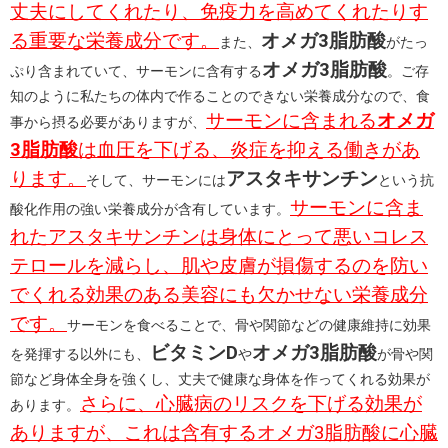
丈夫にしてくれたり、免疫力を高めてくれたりす
る重要な栄養成分です。
オメガ3脂肪酸
また、
がたっ
オメガ3脂肪酸
ぷり含まれていて、サーモンに含有する
。ご存
知のように私たちの体内で作ることのできない栄養成分なので、食
サーモンに含まれる
オメガ
事から摂る必要がありますが、
3脂肪酸
は血圧を下げる、炎症を抑える働きがあ
ります。
アスタキサンチン
そして、サーモンには
という抗
サーモンに含ま
酸化作用の強い栄養成分が含有しています。
れたアスタキサンチンは身体にとって悪いコレス
テロールを減らし、肌や皮膚が損傷するのを防い
でくれる効果のある美容にも欠かせない栄養成分
です。
サーモンを食べることで、骨や関節などの健康維持に効果
ビタミンD
オメガ3脂肪酸
を発揮する以外にも、
や
が骨や関
節など身体全身を強くし、丈夫で健康な身体を作ってくれる効果が
さらに、心臓病のリスクを下げる効果が
あります。
ありますが、これは含有するオメガ3脂肪酸に心臓