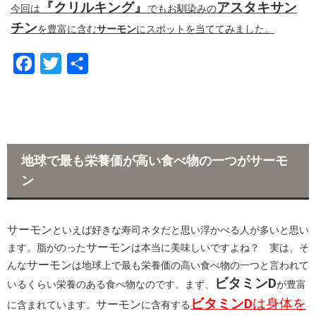
『クリルキング』
アスタキサン
今回は
でもお馴染みの
チン
を豊富に含む
サーモン
にスポットを当ててみました。
F
T
共
a
w
有
c
i
e
t
b
t
地球で最も栄養価が高い食べ物の一つがサーモ
o
e
ン
o
r
k
サーモン
といえば好きな寿司ネタだと思い浮かべる人が多いと思い
サーモン
ます。脂がのった
は本当に美味しいですよね？ 実は、そ
サーモン
んな
は地球上で最も栄養価の高い食べ物の一つと言われて
ビタミンD
いるくらい栄養のある食べ物なのです。まず、
が豊富
ビタミンD
は身体を
サーモン
に含まれています。
に含有する