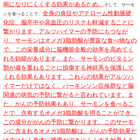
病になりにくくする効果があるため。
そして、サーモ
全身の炎症やアテローム性動脈硬
ンを食べることで、
化症、脳卒中や高血圧のリスクも軽減することに
繋がります。アルツハイマーの予防にもつなが
り、サーモンはオメガ3脂肪酸が豊富な食べ物なの
で、この栄養成分に脳機能全般の効率を高めてく
れる効能があります。また、サーモンのビタミン
類が歳を重ねるごとに損傷する神経系を保護して
くれる効果もあります。これらの効果がアルツハ
イマーだけではなく、パーキンソン症候群など脳
関連の病気の予防に繋がると言われています。ま
た、がんの予防効果もあり、サーモンを食べるこ
とで、含有するオメガ3脂肪酸を摂ることができ、
この成分ががんの予防に繋がります。このサーモ
ンに含まれるオメガ3脂肪酸は、がんの予防効果だ