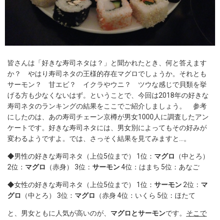
皆さんは「好きな寿司ネタは？」と聞かれたとき、何と答えます
か？ やはり寿司ネタの王様的存在マグロでしょうか。それとも
サーモン？ 甘エビ？ イクラやウニ？ ツウな感じで貝類を挙
げる方も少なくないはず。ということで、今回は2018年の好きな
寿司ネタのランキングの結果をここでご紹介しましょう。 参考
にしたのは、あの寿司チェーン京樽が男女1000人に調査したアン
ケートです。好きな寿司ネタには、男女別によってもその好みが
変わるようですよ。では、さっそく結果を見てみますと…。
◆男性の好きな寿司ネタ（上位5位まで） 1位：
マグロ
（中とろ）
2位：
マグロ
（赤身） 3位：
サーモン
4位：はまち 5位：あなご
◆女性の好きな寿司ネタ（上位5位まで） 1位：
サーモン
2位：
マ
グロ
（中とろ） 3位：
マグロ
（赤身 4位：いくら 5位：ほたて
と、男女ともに人気が高いのが、
マグロとサーモン
です。
そこで